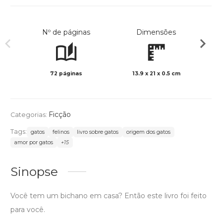
Nº de páginas
Dimensões
72 páginas
13.9 x 21 x 0.5 cm
Col
Ficção
Categorias:
Tags:
gatos
felinos
livro sobre gatos
origem dos gatos
amor por gatos
+15
Sinopse
Você tem um bichano em casa? Então este livro foi feito
para você.