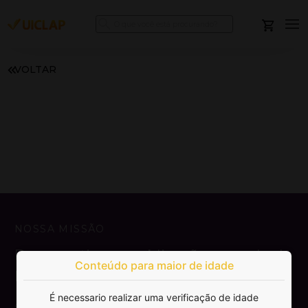
VOLTAR
NOSSA MISSÃO
Democratizar a publicação e venda de
Conteúdo para maior de idade
livros.
É necessario realizar uma verificação de idade
SAIBA MAIS