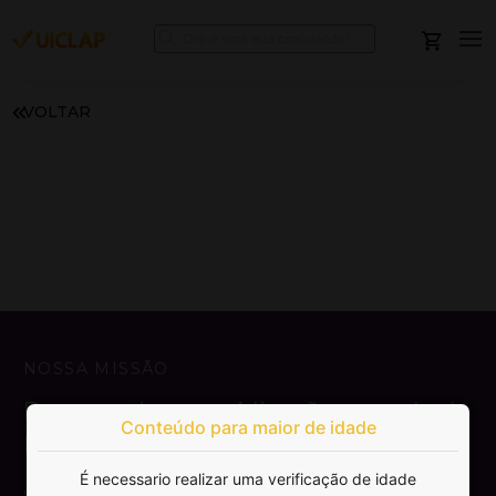
VOLTAR
NOSSA MISSÃO
Democratizar a publicação e venda de
Conteúdo para maior de idade
livros.
É necessario realizar uma verificação de idade
SAIBA MAIS