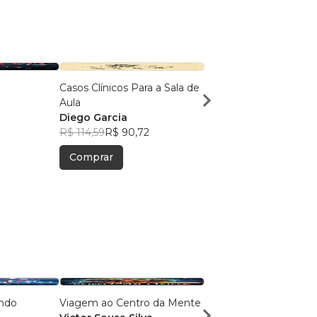
Casos Clínicos Para a Sala de
A Confissão do Padre
Aula
Benedetto Vittório
Diego Garcia
Diego Garcia
R$ 114,59
R$ 90,72
R$ 85,60
R$ 67,77
Comprar
Comprar
ndo
Viagem ao Centro da Mente
Arquipélago Desconhe