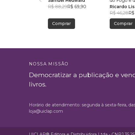
Samuel Heuwald
R$ 88,29
R$ 69,90
Ricardo Li
R$ 46,28
R$
Comprar
Comprar
NOSSA MISSÃO
Democratizar a publicação e ven
livros.
Horário de atendimento: segunda à sexta-feira, da
loja@uiclap.com
UICLAP® Editora e Distribuidora Ltda - CNPJ 35.2