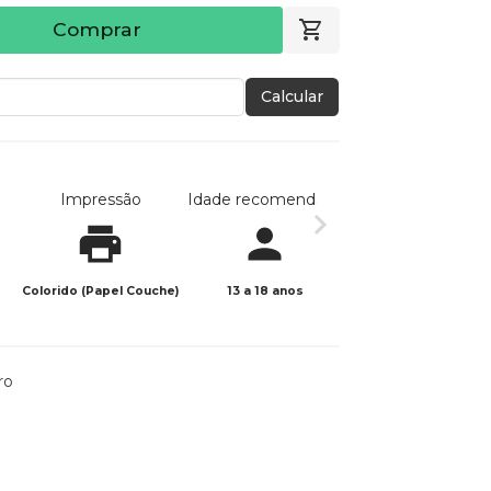
Comprar
Calcular
Impressão
Idade recomendada
Data de publicaç
Colorido (Papel Couche)
13 a 18 anos
07/05/2026
ro