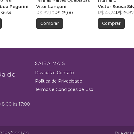
do Fogo e do Mar
Minhas Partes Quebradas
Humano
sboa Pegorini
Vitor Lançoni
Victor Sousa Sil
 36,64
R$ 82,10
R$ 65,00
R$ 45,24
R$ 35,82
Comprar
Comprar
SAIBA MAIS
Dúvidas e Contato
da de
Política de Privacidade
Termos e Condições de Uso
s 8:00 às 17:00
52.144/0001-10
Rua dos I