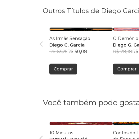
Outros Títulos de Diego Garc
As Irmãs Sensação
O Demônio
Diego G. Garcia
Diego G. Ga
R$ 63,25
R$ 50,08
R$ 78,18
R$
Comprar
Comprar
Você também pode gosta
10 Minutos
Contos do Tempo e da Terra,