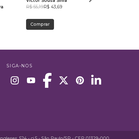
Victor Sousa Silva
Rodri Lincoln
va
R$ 55,19
R$ 43,69
R$ 64,67
R$ 51,20
Comprar
Comprar
SIGA-NOS
ngleses, 524 - cj.5 - São Paulo/SP - CEP 01329-000