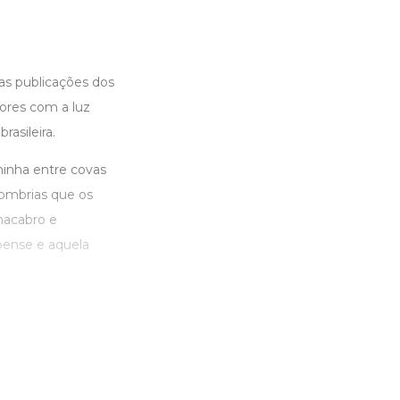
cas publicações dos
ores com a luz
asileira.
inha entre covas
sombrias que os
macabro e
pense e aquela