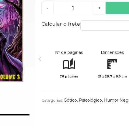
-
+
Calcular o frete
Nº de páginas
Dimensões
70 páginas
21 x 29.7 x 0.5 cm
Gótico
,
Psicológico
,
Humor Neg
Categorias: