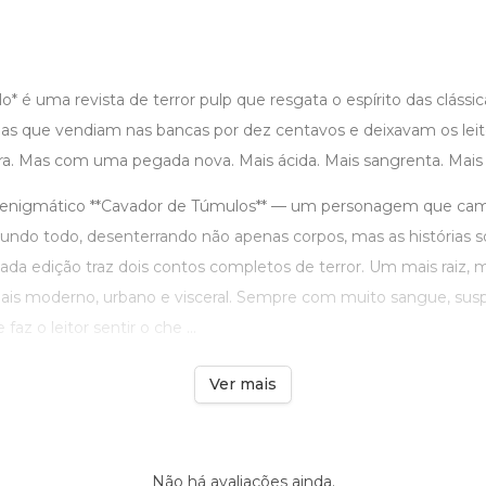
o* é uma revista de terror pulp que resgata o espírito das clássi
as que vendiam nas bancas por dez centavos e deixavam os leit
ira. Mas com uma pegada nova. Mais ácida. Mais sangrenta. Mais br
 enigmático **Cavador de Túmulos** — um personagem que cam
undo todo, desenterrando não apenas corpos, mas as histórias 
 edição traz dois contos completos de terror. Um mais raiz, 
 mais moderno, urbano e visceral. Sempre com muito sangue, sus
faz o leitor sentir o che ...
Ver mais
Não há avaliações ainda.