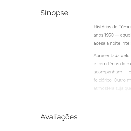
Sinopse
Histórias do Túmul
anos 1950 — aquel
acesa a noite inte
Apresentada pelo
e cemitérios do m
acompanham — cada
folclórico. Outro
atmosfera suja que 
Avaliações