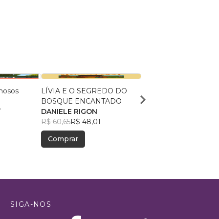
hosos
LÍVIA E O SEGREDO DO
A grande corrida dos a
BOSQUE ENCANTADO
Tatiane Ribeiro
7
DANIELE RIGON
R$ 35,52
R$ 28,12
R$ 60,65
R$ 48,01
Comprar
Comprar
SIGA-NOS