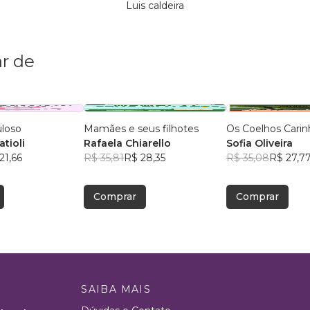
Luis caldeira
r de
uloso
Mamães e seus filhotes
Os Coelhos Carin
tioli
Rafaela Chiarello
Sofia Oliveira
21,66
R$ 35,81
R$ 28,35
R$ 35,08
R$ 27,7
Comprar
Comprar
SAIBA MAIS