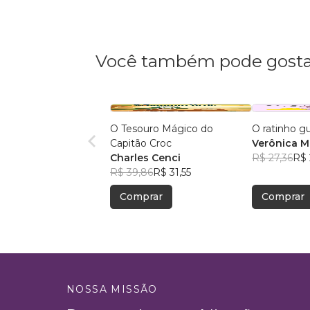
Você também pode gosta
O Tesouro Mágico do
O ratinho g
Capitão Croc
Verônica Ma
Charles Cenci
R$ 27,36
R$ 
R$ 39,86
R$ 31,55
Comprar
Comprar
NOSSA MISSÃO