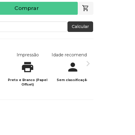
Comprar
Calcular
Impressão
Idade recomendada
Data de publicaç
Preto e Branco (Papel
Sem classificação
07/05/2026
Offset)