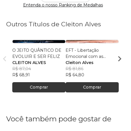
Entenda o nosso Ranking de Medalhas
Outros Títulos de Cleiton Alves
O JEITO QUÂNTICO DE
EFT - Libertação
REPR
EVOLUIR E SER FELIZ
Emocional com as
A AU
CLEITON ALVES
Pontas dos Dedos
Cleiton Alves
CLEI
R$ 87,04
R$ 81,86
R$ 67
R$ 68,91
R$ 64,80
R$ 53
Comprar
Comprar
Você também pode gostar de