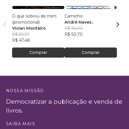
O que sobrou de mim
Caminho
A Vid
(promocional)
André Naves.:
Edso
Vivian Monteiro
R$ 64,04
R$ 46
R$ 59,97
R$ 50,70
R$ 36
R$ 47,48
Comprar
Comprar
NOSSA MISSÃO
Democratizar a publicação e venda de
livros.
SAIBA MAIS