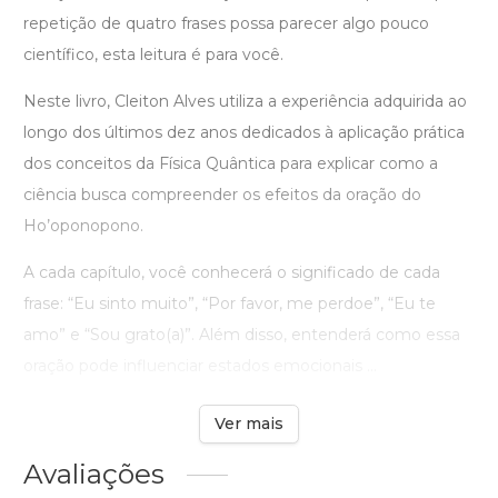
repetição de quatro frases possa parecer algo pouco
científico, esta leitura é para você.
Neste livro, Cleiton Alves utiliza a experiência adquirida ao
longo dos últimos dez anos dedicados à aplicação prática
dos conceitos da Física Quântica para explicar como a
ciência busca compreender os efeitos da oração do
Ho’oponopono.
A cada capítulo, você conhecerá o significado de cada
frase: “Eu sinto muito”, “Por favor, me perdoe”, “Eu te
amo” e “Sou grato(a)”. Além disso, entenderá como essa
oração pode influenciar estados emocionais ...
Ver mais
Avaliações