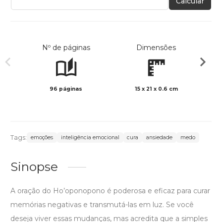
Calcular
Nº de páginas
Dimensões
96 páginas
15 x 21 x 0.6 cm
Preto 
Tags:
emoções
inteligência emocional
cura
ansiedade
medo
Sinopse
A oração do Ho’oponopono é poderosa e eficaz para curar
memórias negativas e transmutá-las em luz. Se você
deseja viver essas mudanças, mas acredita que a simples