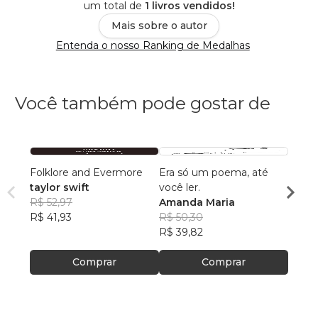
um total de
1 livros vendidos!
Mais sobre o autor
Entenda o nosso Ranking de Medalhas
Você também pode gostar de
Folklore and Evermore
Era só um poema, até
Merg
taylor swift
você ler.
Ana P
R$ 52,97
Amanda Maria
Anast
R$ 42
R$ 41,93
R$ 50,30
R$ 33
R$ 39,82
Comprar
Comprar