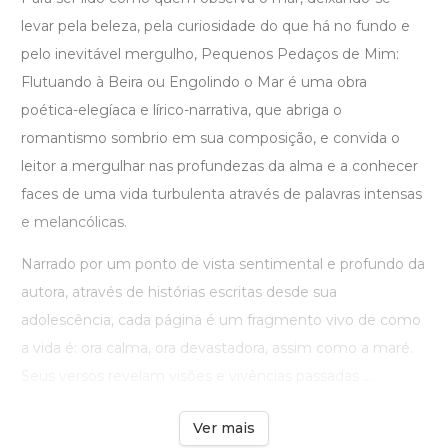
levar pela beleza, pela curiosidade do que há no fundo e
pelo inevitável mergulho, Pequenos Pedaços de Mim:
Flutuando à Beira ou Engolindo o Mar é uma obra
poética-elegíaca e lírico-narrativa, que abriga o
romantismo sombrio em sua composição, e convida o
leitor a mergulhar nas profundezas da alma e a conhecer
faces de uma vida turbulenta através de palavras intensas
e melancólicas.
Narrado por um ponto de vista sentimental e profundo da
autora, através de histórias escritas desde sua
adolescência, cada página é um fragmento vivo de como
a vida é: ora calma, ora devastadora, assim como a maré.
Seus versos revelam visões e vivências passadas ...
Ver mais