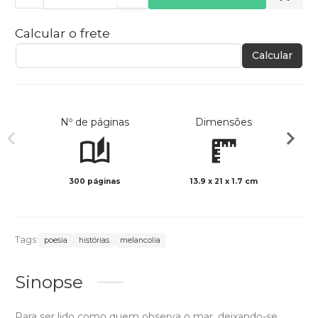
Calcular o frete
Calcular
Nº de páginas
Dimensões
300 páginas
13.9 x 21 x 1.7 cm
Preto 
Tags:
poesia
histórias
melancolia
Sinopse
Para ser lido como quem observa o mar, deixando-se