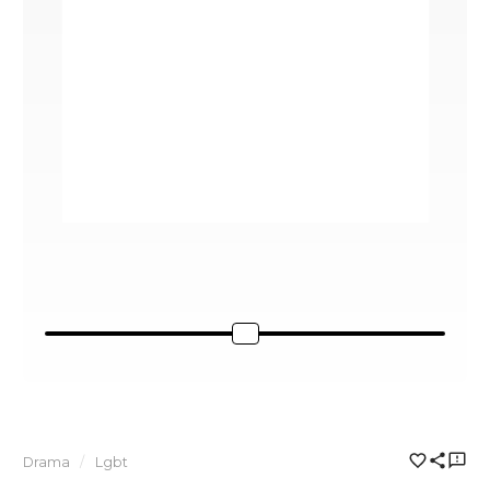
Drama
Lgbt