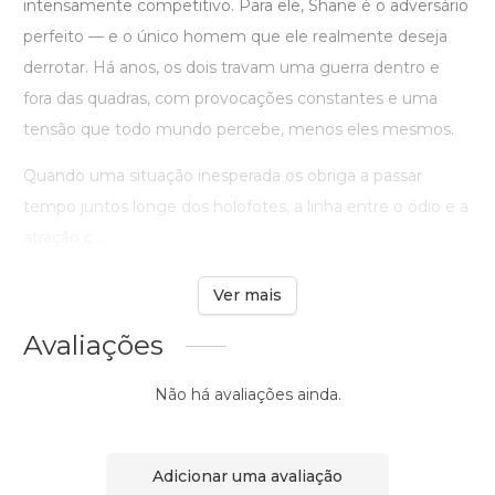
intensamente competitivo. Para ele, Shane é o adversário
perfeito — e o único homem que ele realmente deseja
derrotar. Há anos, os dois travam uma guerra dentro e
fora das quadras, com provocações constantes e uma
tensão que todo mundo percebe, menos eles mesmos.
Quando uma situação inesperada os obriga a passar
tempo juntos longe dos holofotes, a linha entre o ódio e a
atração c ...
Ver mais
Avaliações
Não há avaliações ainda.
Adicionar uma avaliação