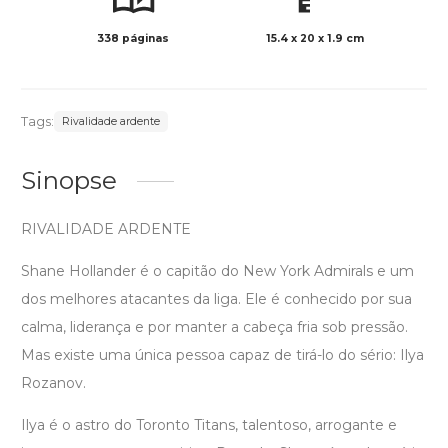
338 páginas
15.4 x 20 x 1.9 cm
Preto 
Tags:
Rivalidade ardente
Sinopse
RIVALIDADE ARDENTE
Shane Hollander é o capitão do New York Admirals e um
dos melhores atacantes da liga. Ele é conhecido por sua
calma, liderança e por manter a cabeça fria sob pressão.
Mas existe uma única pessoa capaz de tirá-lo do sério: Ilya
Rozanov.
Ilya é o astro do Toronto Titans, talentoso, arrogante e