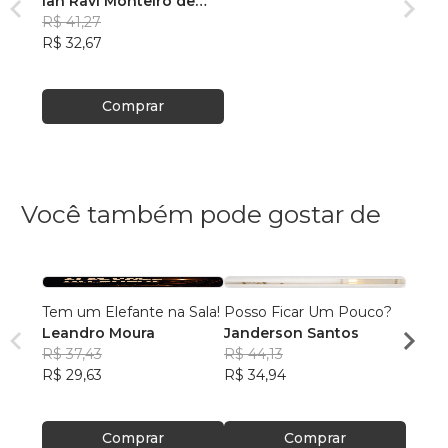
Ian Ravi Monteiro de
Sales Sousa
R$ 41,27
R$ 32,67
Comprar
Você também pode gostar de
Tem um Elefante na Sala!
Posso Ficar Um Pouco?
A DO
Leandro Moura
Janderson Santos
DEIX
R$ 37,43
R$ 44,13
BRUN
R$ 29,63
R$ 34,94
NASC
R$ 95
R$ 75
Comprar
Comprar