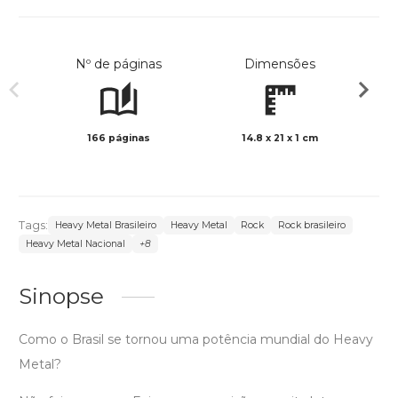
Nº de páginas
Dimensões
166 páginas
14.8 x 21 x 1 cm
Preto 
Tags:
Heavy Metal Brasileiro
Heavy Metal
Rock
Rock brasileiro
Heavy Metal Nacional
+8
Sinopse
Como o Brasil se tornou uma potência mundial do Heavy
Metal?