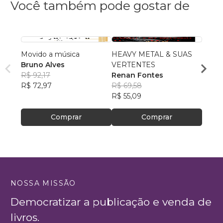
Você também pode gostar de
Movido a música
HEAVY METAL & SUAS
A Hist
Bruno Alves
VERTENTES
Rock 
R$ 92,17
Renan Fontes
Profe
R$ 72,97
R$ 69,58
Souz
R$ 42
R$ 55,09
R$ 33
Comprar
Comprar
NOSSA MISSÃO
Democratizar a publicação e venda de
livros.