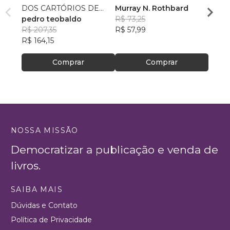
DOS CARTÓRIOS DE
Murray N. Rothbard
Murra
PERNAMBUCO
pedro teobaldo
R$ 73,25
R$ 28
R$ 207,35
R$ 57,99
R$ 22
R$ 164,15
Comprar
Comprar
NOSSA MISSÃO
Democratizar a publicação e venda de
livros.
SAIBA MAIS
Dúvidas e Contato
Política de Privacidade