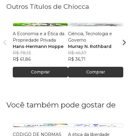
Outros Títulos de Chiocca
A Economia e a Ética da
Ciência, Tecnologia e
Contr
Propriedade Privada
Governo
Llewe
Hans-Hermann Hoppe
Murray N. Rothbard
Jr.
R$ 47
R$ 78,13
R$ 46,37
R$ 37
R$ 61,86
R$ 36,71
Comprar
Comprar
Você também pode gostar de
CÓDIGO DE NORMAS
A ética da liberdade
A ana