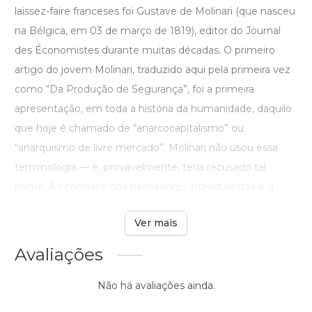
laissez-faire franceses foi Gustave de Molinari (que nasceu
na Bélgica, em 03 de março de 1819), editor do Journal
des Économistes durante muitas décadas. O primeiro
artigo do jovem Molinari, traduzido aqui pela primeira vez
como “Da Produção de Segurança”, foi a primeira
apresentação, em toda a história da humanidade, daquilo
que hoje é chamado de “anarcocapitalismo” ou
“anarquismo de livre mercado”. Molinari não usou essa
terminologia — e, provavelmente, teria recusado tal
nome. Ao contrário dos pensadores individualistas e q ...
Ver mais
Avaliações
Não há avaliações ainda.