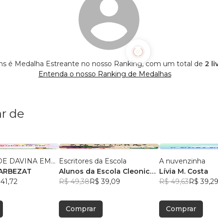
s é Medalha Estreante no nosso Ranking, com um total de
2 l
Entenda o nosso Ranking de Medalhas
r de
E DAVINA EM...
Escritores da Escola
A nuvenzinha
RILZA BARBEZAT
Alunos da Escola Cleonice
Lívia M. Costa
41,72
Bezerra
R$ 49,38
, +2
R$ 39,09
R$ 49,63
R$ 39,2
Comprar
Comprar