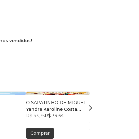
ivros vendidos!
O SAPATINHO DE MIGUEL
Nossa primeira visita a
Yandre Karoline Costa
Oftalmologista
9
Mourão
R$ 43,75
R$ 34,64
Aline Guerreiro
R$ 47,52
R$ 37,62
Comprar
Comprar