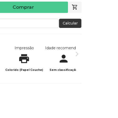
Comprar
Calcular
Impressão
Idade recomendada
Data de publicaç
Colorido (Papel Couche)
Sem classificação
05/05/2026