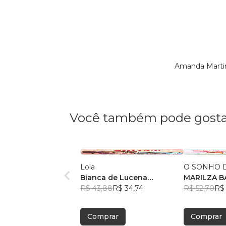
Amanda Martin
Você também pode gosta
Lola
O SONHO D
Bianca de Lucena
MA
Coutinho de Oliveira
R$ 43,88
R$ 34,74
R$ 52,70
R$ 
Comprar
Comprar