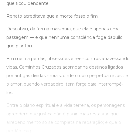
que ficou pendente.
Renato acreditava que a morte fosse o fim.
Descobriu, da forma mais dura, que ela é apenas uma
passagem — e que nenhuma consciência foge daquilo
que plantou.
Em meio a perdas, obsessões e reencontros atravessando
vidas, Caminhos Cruzados acompanha destinos ligados
por antigas dívidas morais, onde o ódio perpetua ciclos… e
o amor, quando verdadeiro, tem força para interrompê-
los.
Entre o plano espiritual e a vida terrena, os personagens
aprendem que justiça não é punir, mas restaurar; que
arrependimento só se completa na reparação; e que o
perdão exig ...