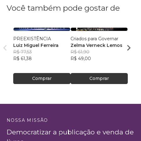
Você também pode gostar de
PREEXISTÊNCIA
Criados para Governar
A Sen
Luiz Miguel Ferreira
Zelma Verneck Lemos
Samue
R$ 77,53
R$ 61,90
Chies
R$ 94
R$ 61,38
R$ 49,00
R$ 75
Comprar
Comprar
NOSSA MISSÃO
Democratizar a publicação e venda de