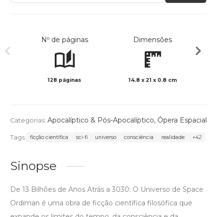
Nº de páginas
Dimensões
128 páginas
14.8 x 21 x 0.8 cm
Preto 
Apocalíptico & Pós-Apocalíptico
,
Ópera Espacial
Categorias:
Tags:
ficção científica
sci-fi
universo
consciência
realidade
+42
Sinopse
De 13 Bilhões de Anos Atrás a 3030: O Universo de Space
Ordiman é uma obra de ficção científica filosófica que
expande os limites do tempo, da consciência e da