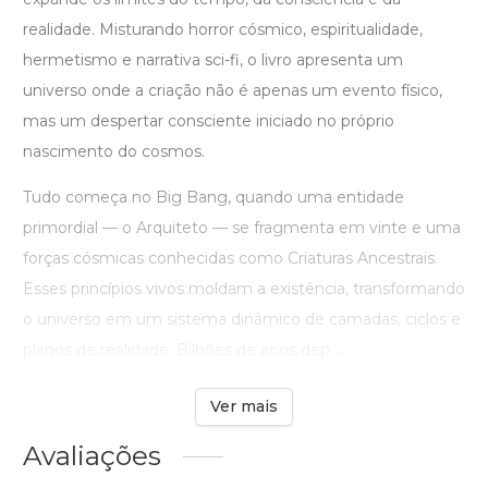
realidade. Misturando horror cósmico, espiritualidade,
hermetismo e narrativa sci-fi, o livro apresenta um
universo onde a criação não é apenas um evento físico,
mas um despertar consciente iniciado no próprio
nascimento do cosmos.
Tudo começa no Big Bang, quando uma entidade
primordial — o Arquiteto — se fragmenta em vinte e uma
forças cósmicas conhecidas como Criaturas Ancestrais.
Esses princípios vivos moldam a existência, transformando
o universo em um sistema dinâmico de camadas, ciclos e
planos de realidade. Bilhões de anos dep ...
Ver mais
Avaliações