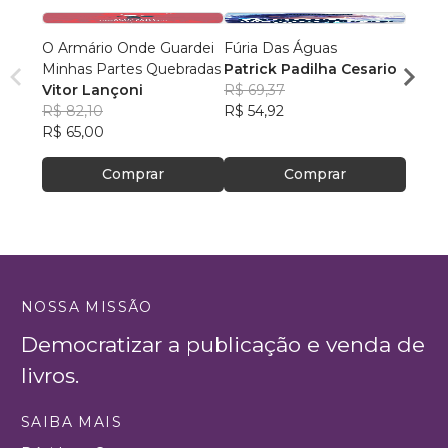
O Armário Onde Guardei
Fúria Das Águas
POTU
Minhas Partes Quebradas
Patrick Padilha Cesario
Aron 
Vitor Lançoni
R$ 69,37
R$ 72
R$ 82,10
R$ 54,92
R$ 57
R$ 65,00
Comprar
Comprar
NOSSA MISSÃO
Democratizar a publicação e venda de
livros.
SAIBA MAIS