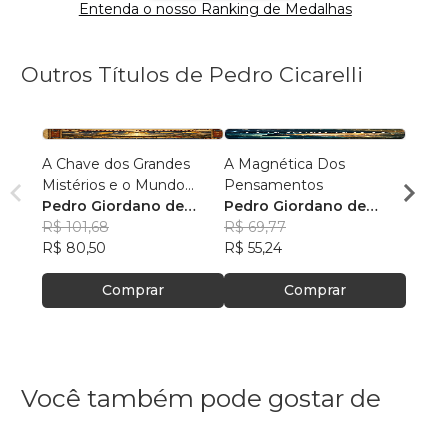
Entenda o nosso Ranking de Medalhas
Outros Títulos de Pedro Cicarelli
A Chave dos Grandes
A Magnética Dos
A TÁ
Mistérios e o Mundo
Pensamentos
ESME
Moderno
Pedro Giordano de
Pedro Giordano de
CONS
Pedro
Faria e Cicarelli
R$ 101,68
Faria e Cicarelli
R$ 69,77
Faria 
R$ 63
R$ 80,50
R$ 55,24
R$ 50
Comprar
Comprar
Você também pode gostar de