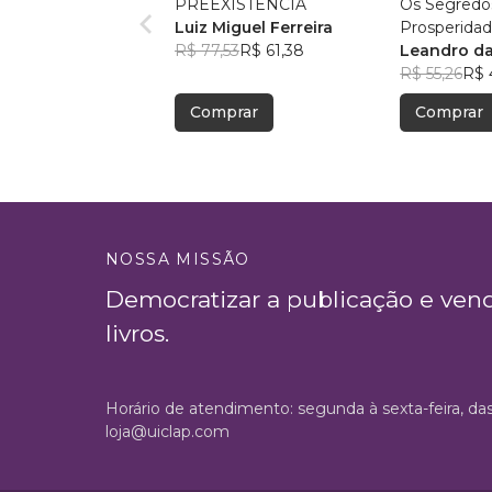
PREEXISTÊNCIA
Os Segredo
Luiz Miguel Ferreira
Prosperida
R$ 77,53
R$ 61,38
na Bíblia
Leandro da
R$ 55,26
R$ 
Comprar
Comprar
NOSSA MISSÃO
Democratizar a publicação e ven
livros.
Horário de atendimento: segunda à sexta-feira, da
loja@uiclap.com