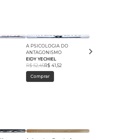
A PSICOLOGIA DO
A FILOSOFIA ANTAG
ANTAGONISMO
DAS PARABOLAS
EIDY YECHIEL
EIDY YECHIEL
R$ 52,45
R$ 41,52
R$ 51,41
R$ 40,70
Comprar
Comprar