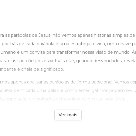
a as parábolas de Jesus, não vemos apenas histórias simples d
 por trás de cada parábola é uma estratégia divina, uma chave p
mano e um convite para transformar nossa visão de mundo. As
ias; elas são códigos espirituais que, quando desvendados, reve
ndante e cheia de significado.
amos apenas analisar as parábolas de forma tradicional. Vamos exp
r Jesus em cada uma delas, e como esses gatilhos podem ser ut
o, superação e resultados extraordinários em sua vida. Prep ...
Ver mais