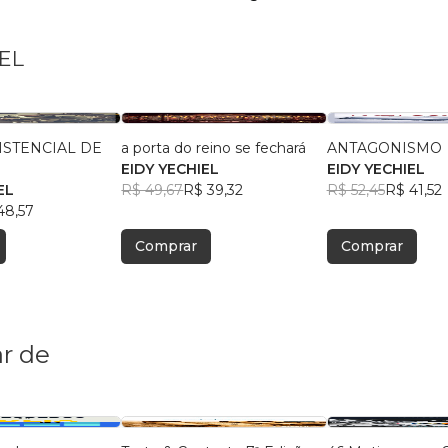
IEL
XISTENCIAL DE
a porta do reino se fechará
ANTAGONISMO
EIDY YECHIEL
EIDY YECHIEL
EL
R$ 49,67
R$ 39,32
R$ 52,45
R$ 41,52
48,57
Comprar
Comprar
r de