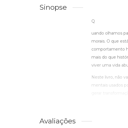
Sinopse
Q
uando olhamos par
morais. O que está
comportamento hu
mais do que histór
viver uma vida abu
Neste livro, não v
mentais usados po
gerar transformaçã
Avaliações