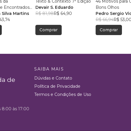
s da
Texto & Contexto 7ª Edição
46 Motivos para 
de Encontrados
Devair S. Eduardo
Bons Olhos
 Silva Martins
R$ 81,98
R$ 64,90
Pedro Sergio Vi
43,74
R$ 66,94
R$ 53,0
Comprar
Comprar
SAIBA MAIS
Dúvidas e Contato
da de
Política de Privacidade
Termos e Condições de Uso
s 8:00 às 17:00