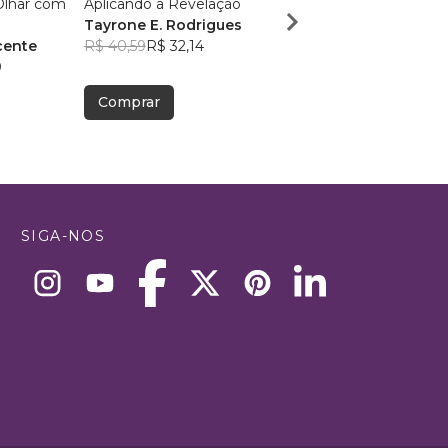
Olhar com
Aplicando a Revelação
DA CAVERNA À CAS
Tayrone E. Rodrigues
Douglas Tomaz Mac
cente
R$ 40,59
R$ 32,14
R$ 63,00
R$ 49,88
0
Comprar
Comprar
SIGA-NOS