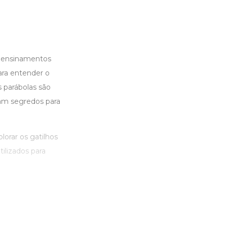
e ensinamentos
ara entender o
 parábolas são
lam segredos para
lorar os gatilhos
ilizados para