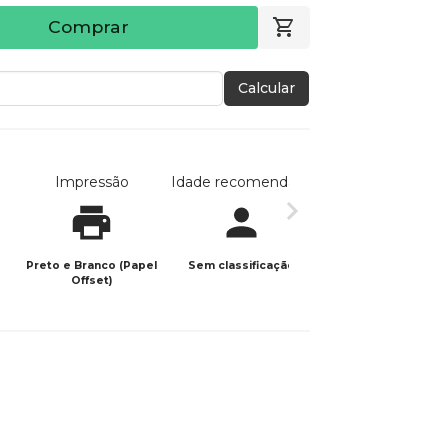
Comprar
Calcular
Impressão
Idade recomendada
Data de publicaç
Preto e Branco (Papel
Sem classificação
03/05/2026
Offset)