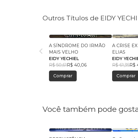
Outros Títulos de EIDY YECH
A SÍNDROME DO IRMÃO
A CRISE E
MAIS VELHO
ELIAS
EIDY YECHIEL
EIDY YECHI
R$ 50,61
R$ 40,06
R$ 61,35
R$ 
Comprar
Comprar
Você também pode gosta