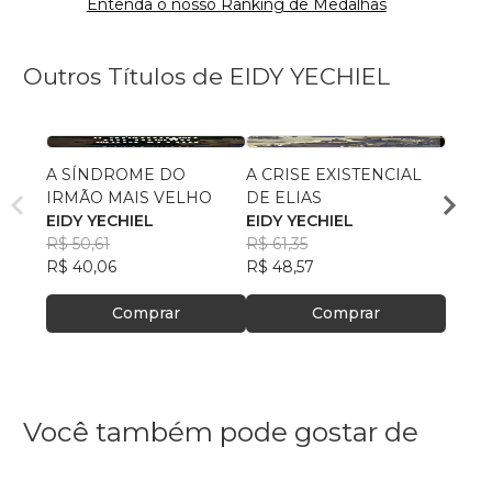
Entenda o nosso Ranking de Medalhas
Outros Títulos de EIDY YECHIEL
A SÍNDROME DO
A CRISE EXISTENCIAL
a port
IRMÃO MAIS VELHO
DE ELIAS
fecha
EIDY YECHIEL
EIDY YECHIEL
EIDY 
R$ 50,61
R$ 61,35
R$ 49
R$ 40,06
R$ 48,57
R$ 39
Comprar
Comprar
Você também pode gostar de