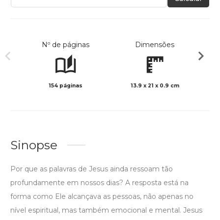
Nº de páginas
Dimensões
154 páginas
13.9 x 21 x 0.9 cm
Preto 
Sinopse
Por que as palavras de Jesus ainda ressoam tão
profundamente em nossos dias? A resposta está na
forma como Ele alcançava as pessoas, não apenas no
nível espiritual, mas também emocional e mental. Jesus