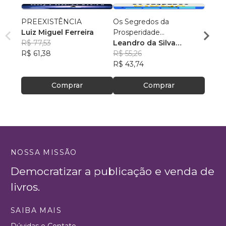
PREEXISTÊNCIA
Os Segredos da
Texto
Luiz Miguel Ferreira
Prosperidade
Ediçã
R$ 77,53
Encontrados na Bíblia
Leandro da Silva
Devai
R$ 61,38
Martins
R$ 55,26
R$ 81
R$ 43,74
R$ 64
Comprar
Comprar
NOSSA MISSÃO
Democratizar a publicação e venda de
livros.
SAIBA MAIS