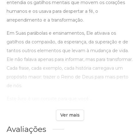
entendia os gatilhos mentais que movem os corações
humanos e os usava para despertar a fé, o
arrependimento e a transformação.
Em Suas parábolas e ensinamentos, Ele ativava os
gatilhos da compaixão, da esperança, da superação e de
tantos outros elementos que levam à mudança de vida.
Ele não falava apenas para informar, mas para transformar.
Cada frase, cada exemplo, cada história carregava um
propósito maior: trazer o Reino de Deus para mais perto
de nós.
Este livro é um convite para que você ...
Ver mais
Avaliações