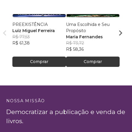
PREEXISTÊNCIA
Uma Escolhida e Seu
MILA
Luiz Miguel Ferreira
Propósito
DOR
R$ 77,53
Maria Fernandes
NADM
R$ 61,38
R$ 73,72
R$ 50
R$ 58,36
R$ 39
Comprar
Comprar
NOSSA MISSÃO
Democratizar a publicação e venda de
livros.