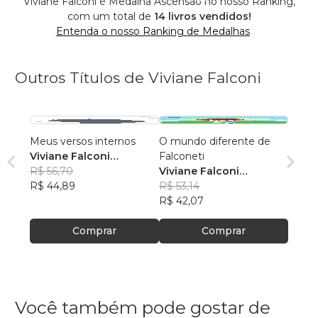
Viviane Falconi é Medalha Ascensão no nosso Ranking,
com um total de
14 livros vendidos!
Entenda o nosso Ranking de Medalhas
Outros Títulos de Viviane Falconi
Meus versos internos
O mundo diferente de
Viviane Falconi
Falconeti
Paschoalin
R$ 56,70
Viviane Falconi
R$ 44,89
Paschoalin
R$ 53,14
R$ 42,07
Comprar
Comprar
Você também pode gostar de