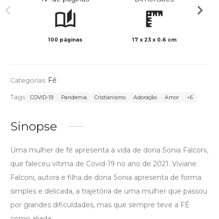
100 páginas
17 x 23 x 0.6 cm
Preto 
Fé
Categorias:
Tags:
COVID-19
Pandemia
Cristianismo
Adoração
Amor
+6
Sinopse
Uma mulher de fé apresenta a vida de dona Sonia Falconi,
que faleceu vítima de Covid-19 no ano de 2021. Viviane
Falconi, autora e filha de dona Sonia apresenta de forma
simples e delicada, a trajetória de uma mulher que passou
por grandes dificuldades, mas que sempre teve a FÉ
como aliada.