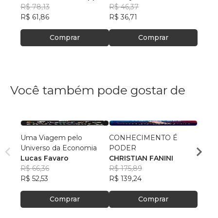
R$ 78,13
R$ 46,37
R$ 37
R$ 61,86
R$ 36,71
Comprar
Comprar
Você também pode gostar de
Uma Viagem pelo
CONHECIMENTO É
Moeda
Universo da Economia
PODER
e Cic
Lucas Favaro
CHRISTIAN FANINI
Jesús
R$ 66,36
R$ 175,89
R$ 115
R$ 52,53
R$ 139,24
R$ 91
Comprar
Comprar