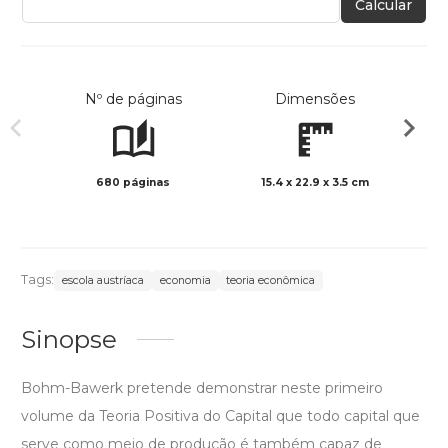
Calcular
Nº de páginas
Dimensões
680 páginas
15.4 x 22.9 x 3.5 cm
Preto 
Tags:
escola austríaca
economia
teoria econômica
Sinopse
Bohm-Bawerk pretende demonstrar neste primeiro
volume da Teoria Positiva do Capital que todo capital que
serve como meio de produção é também capaz de