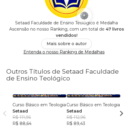
Setaad Faculdade de Ensino Teológico é Medalha
Ascensão no nosso Ranking, com um total de
47 livros
vendidos!
Mais sobre o autor
Entenda o nosso Ranking de Medalhas
Outros Títulos de Setaad Faculdade
de Ensino Teológico
Curso Básico em Teologia
Curso Básico em Teologia
Curso
Setaad
Setaad
Seta
R$ 111,96
R$ 112,96
R$ 11
R$ 88,64
R$ 89,43
R$ 87