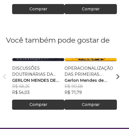
Comprar
Comprar
Você também pode gostar de
DISCUSSÕES
OPERACIONALIZAÇÃO
Os Di
DOUTRINÁRIAS DA
DAS PRIMEIRAS
de El
ATIVIDADE POLICIAL
GERLON MENDES DE
RESPOSTAS
Gerlon Mendes de
GEAS
SOUZA
R$ 68,25
Souza
R$ 90,68
COST
R$ 39
R$ 54,03
R$ 71,79
R$ 31,
Comprar
Comprar