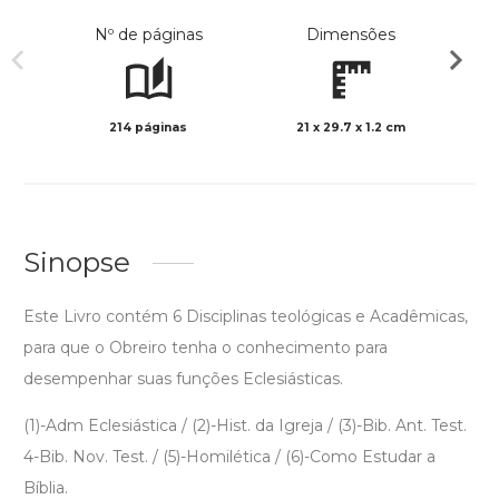
Nº de páginas
Dimensões
214 páginas
21 x 29.7 x 1.2 cm
Preto 
Sinopse
Este Livro contém 6 Disciplinas teológicas e Acadêmicas,
para que o Obreiro tenha o conhecimento para
desempenhar suas funções Eclesiásticas.
(1)-Adm Eclesiástica / (2)-Hist. da Igreja / (3)-Bib. Ant. Test.
4-Bib. Nov. Test. / (5)-Homilética / (6)-Como Estudar a
Bíblia.