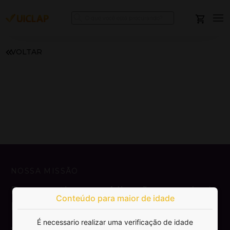
VOLTAR
NOSSA MISSÃO
Democratizar a publicação e venda de
Conteúdo para maior de idade
livros.
É necessario realizar uma verificação de idade
SAIBA MAIS