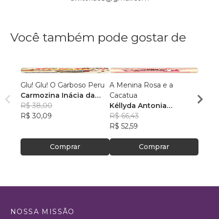
Você também pode gostar de
Glu! Glu! O Garboso Peru
A Menina Rosa e a
As Ca
Carmozina Inácia da
Cacatua
Kelly
Silva Rodrigues
R$ 38,00
Kéllyda Antonia
Case
R$ 61
R$ 30,09
Casemiro
R$ 66,43
R$ 48
R$ 52,59
Comprar
Comprar
NOSSA MISSÃO