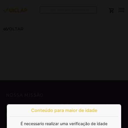
VOLTAR
NOSSA MISSÃO
Democratizar a publicação e venda de
Conteúdo para maior de idade
livros.
É necessario realizar uma verificação de idade
SAIBA MAIS