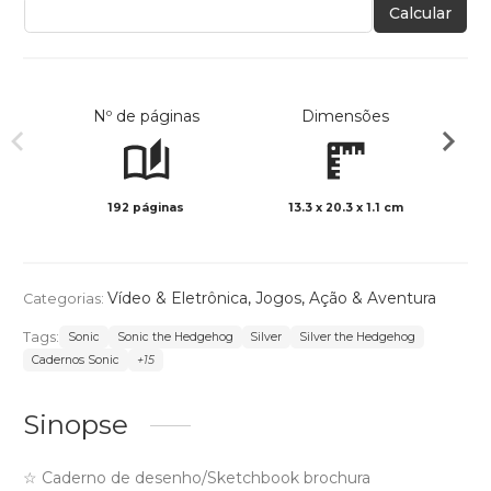
Calcular
Nº de páginas
Dimensões
192 páginas
13.3 x 20.3 x 1.1 cm
Preto 
Vídeo & Eletrônica
,
Jogos
,
Ação & Aventura
Categorias:
Tags:
Sonic
Sonic the Hedgehog
Silver
Silver the Hedgehog
Cadernos Sonic
+15
Sinopse
☆ Caderno de desenho/Sketchbook brochura