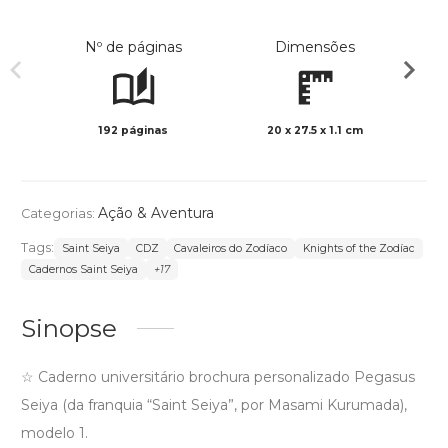
Nº de páginas
Dimensões
192 páginas
20 x 27.5 x 1.1 cm
Preto 
Ação & Aventura
Categorias:
Tags:
Saint Seiya
CDZ
Cavaleiros do Zodíaco
Knights of the Zodíac
Cadernos Saint Seiya
+17
Sinopse
☆ Caderno universitário brochura personalizado Pegasus
Seiya (da franquia “Saint Seiya”, por Masami Kurumada),
modelo 1.