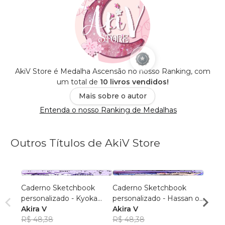
AkiV Store é Medalha Ascensão no nosso Ranking, com
um total de
10 livros vendidos!
Mais sobre o autor
Entenda o nosso Ranking de Medalhas
Outros Títulos de AkiV Store
Caderno Sketchbook
Caderno Sketchbook
Cader
personalizado - Kyoka
personalizado - Hassan of
Gray (
Jirou 1 (pequeno) - Folha
Akira V
Serenity IDOL 1
Akira V
branc
Akira
branca
R$ 48,38
(pequeno) - Folha branca
R$ 48,38
R$ 48