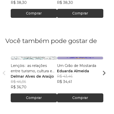
R$ 38,30
R$ 38,30
R$ 38
Comprar
Comprar
Você também pode gostar de
Lençóis : as relações
Um Grão de Mostarda
Inteli
entre turismo, cultura e
Eduarda Almeida
Aulas 
ambiente
Delmar Alves de Araújo
R$ 43,46
PhD(c
R$ 46,36
R$ 34,41
R$ 63
R$ 36,70
R$ 50
Comprar
Comprar