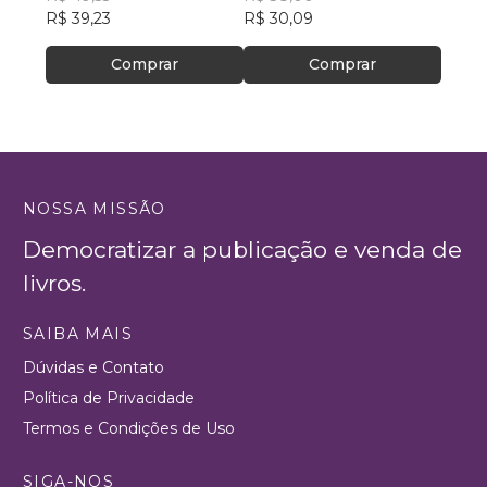
Geraldo Magela.
R$ 39,23
, +19
Presbiteriano Rev. Luiz
R$ 30,09
R$ 38
de França
Comprar
Comprar
NOSSA MISSÃO
Democratizar a publicação e venda de
livros.
SAIBA MAIS
Dúvidas e Contato
Política de Privacidade
Termos e Condições de Uso
SIGA-NOS