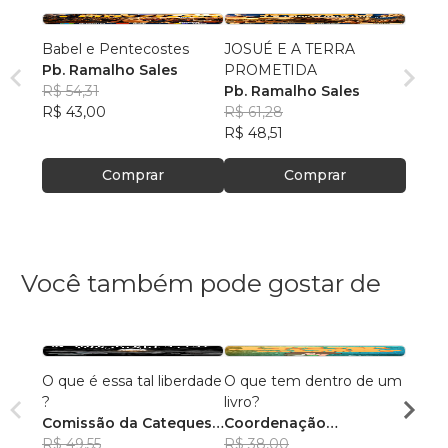
Babel e Pentecostes
JOSUÉ E A TERRA
Pb. Ramalho Sales
PROMETIDA
R$ 54,31
Pb. Ramalho Sales
R$ 43,00
R$ 61,28
R$ 48,51
Comprar
Comprar
Você também pode gostar de
O que é essa tal liberdade
O que tem dentro de um
Histór
?
livro?
colori
Comissão da Catequese
Coordenação
Weme
da Paróquia São
R$ 49,55
Pedagógica do Instituto
R$ 38,00
R$ 48