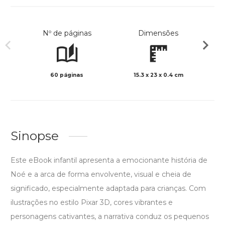
Nº de páginas
Dimensões
60 páginas
15.3 x 23 x 0.4 cm
Col
Sinopse
Este eBook infantil apresenta a emocionante história de
Noé e a arca de forma envolvente, visual e cheia de
significado, especialmente adaptada para crianças. Com
ilustrações no estilo Pixar 3D, cores vibrantes e
personagens cativantes, a narrativa conduz os pequenos