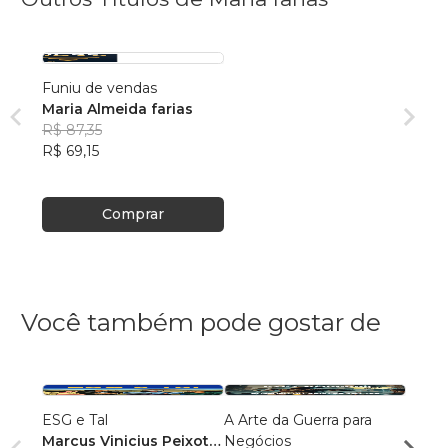
Funiu de vendas
Maria Almeida farias
R$ 87,35
R$ 69,15
Comprar
Você também pode gostar de
ESG e Tal
A Arte da Guerra para
Êxito
Marcus Vinicius Peixoto
Negócios
em A