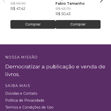
da Silva
R$ 59,90
Fabio Tamanho
Luci
R$ 47,42
R$ 63,70
R$ 82
R$ 50,43
R$ 65
Comprar
Comprar
NOSSA MISSÃO
Democratizar a publicação e venda de
livros.
SAIBA MAIS
Dúvidas e Contato
Política de Privacidade
Termos e Condições de Uso