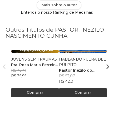
Mais sobre o autor
Entenda o nosso Ranking de Medalhas
Outros Títulos de PASTOR. INEZILO
NASCIMENTO CUNHA
JOVENS SEM TRAUMAS
HABLANDO FUERA DEL
MENSA
Pra. Rosa Maria Ferreira
PÚLPITO
EDIF
Cunha
R$ 45,41
Pastor Inezilo do
Pasto
R$ 35,95
Nascimento Cunha
R$ 53,07
Ferre
R$ 61
R$ 42,01
R$ 49
Comprar
Comprar