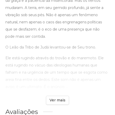
da graça e a paciência da misericórdia. Mas os ventos
mudaram. A terra, em seu gemido profundo, já sente a
vibração sob seus pés. Não é apenas um fenômeno
natural, nem apenas o caos das engrenagens políticas
que se desfazem; é o eco de uma presença que não
pode mais ser contida.
O Leão da Tribo de Judá levantou-se de Seu trono.
Ele está rugindo através do trovão e do maremoto. Ele
está rugindo no vácuo das ideologias humanas que
falham e na urgência de um tempo que se esgota como
areia fina entre os dedos. Este som não é apenas um
aviso; é um ultimato. É o anúncio ...
Ver mais
Avaliações