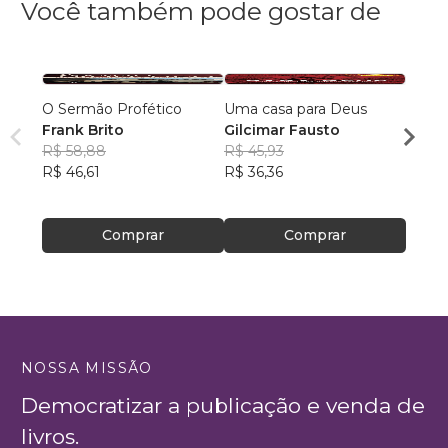
Você também pode gostar de
O Sermão Profético
Uma casa para Deus
Apoca
Frank Brito
Gilcimar Fausto
Fins 
R$ 58,88
R$ 45,93
Jeff 
R$ 46,61
R$ 36,36
R$ 38
R$ 30
Comprar
Comprar
NOSSA MISSÃO
Democratizar a publicação e venda de
livros.