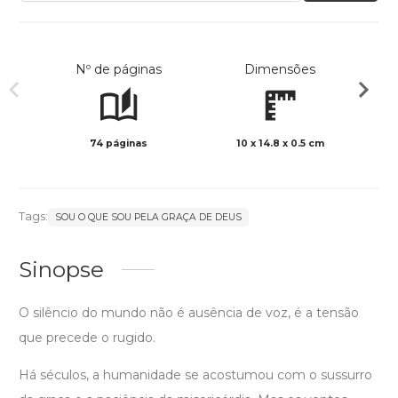
Nº de páginas
Dimensões
74 páginas
10 x 14.8 x 0.5 cm
Preto 
Tags:
SOU O QUE SOU PELA GRAÇA DE DEUS
Sinopse
O silêncio do mundo não é ausência de voz, é a tensão
que precede o rugido.
Há séculos, a humanidade se acostumou com o sussurro