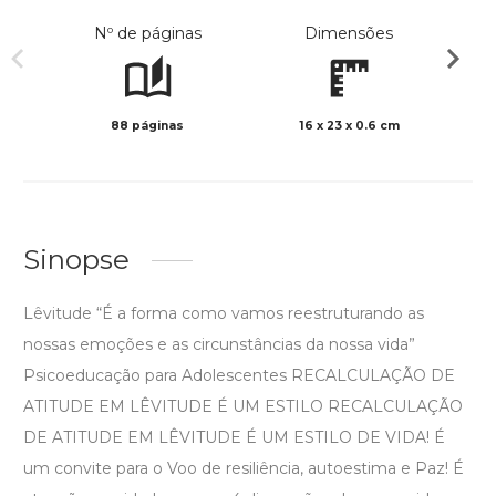
Nº de páginas
Dimensões
88 páginas
16 x 23 x 0.6 cm
Col
Sinopse
Lêvitude “É a forma como vamos reestruturando as
nossas emoções e as circunstâncias da nossa vida”
Psicoeducação para Adolescentes RECALCULAÇÃO DE
ATITUDE EM LÊVITUDE É UM ESTILO RECALCULAÇÃO
DE ATITUDE EM LÊVITUDE É UM ESTILO DE VIDA! É
um convite para o Voo de resiliência, autoestima e Paz! É