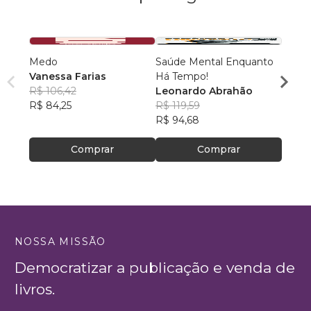
Medo
Saúde Mental Enquanto
Deixa
Vanessa Farias
Há Tempo!
paz!
R$ 106,42
Leonardo Abrahão
Nathá
R$ 84,25
R$ 119,59
R$ 71
R$ 94,68
R$ 56
Comprar
Comprar
NOSSA MISSÃO
Democratizar a publicação e venda de
livros.