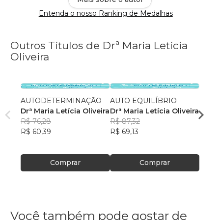
Entenda o nosso Ranking de Medalhas
Outros Títulos de Drª Maria Letícia
Oliveira
AUTODETERMINAÇÃO
AUTO EQUILÍBRIO
AUTO
Drª Maria Letícia Oliveira
Drª Maria Letícia Oliveira
Drª Ma
R$ 76,28
R$ 87,32
R$ 77
R$ 60,39
R$ 69,13
R$ 61
Comprar
Comprar
Você também pode gostar de