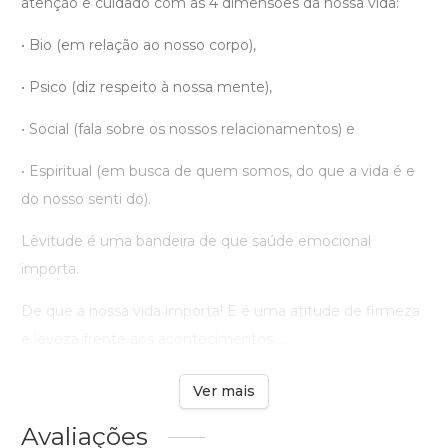
atenção e cuidado com as 4 dimensões da nossa vida:
• Bio (em relação ao nosso corpo),
• Psico (diz respeito à nossa mente),
• Social (fala sobre os nossos relacionamentos) e
• Espiritual (em busca de quem somos, do que a vida é e
do nosso senti do).
Lêvitude é uma bandeira de que saúde emocional
importa.
De que a nossa vida importa! E é uma atitude de firmeza
e leveza frente aos acontecimentos ...
Ver mais
Avaliações