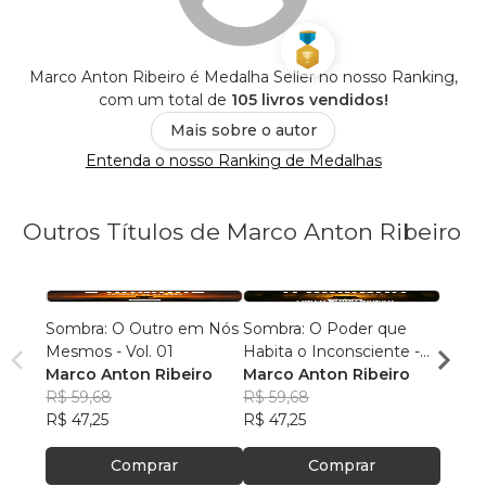
Marco Anton Ribeiro é Medalha Seller no nosso Ranking,
com um total de
105 livros vendidos!
Mais sobre o autor
Entenda o nosso Ranking de Medalhas
Outros Títulos de Marco Anton Ribeiro
Sombra: O Outro em Nós
Sombra: O Poder que
Sombr
Mesmos - Vol. 01
Habita o Inconsciente -
Somát
Marco Anton Ribeiro
Vol. 02
Marco Anton Ribeiro
Incons
Marco
R$ 59,68
R$ 59,68
R$ 64
R$ 47,25
R$ 47,25
R$ 51
Comprar
Comprar