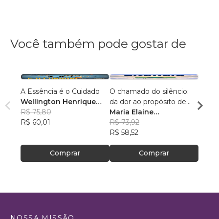
Você também pode gostar de
A Essência é o Cuidado
O chamado do silêncio:
Sobre
Wellington Henrique
da dor ao propósito de
Diam
dos Santos
R$ 75,80
cuidar
Maria Elaine
Thiag
R$ 60,01
Hundertmarck
R$ 73,92
R$ 55
Cavalheiro
R$ 58,52
R$ 43
Comprar
Comprar
NOSSA MISSÃO