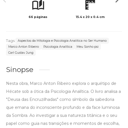
66 páginas
15.4 x 20 x 0.4 cm
Col
Tags:
Aspectos da Mitologia e Psicologia Analitica no Ser Humano
Marco Anton Ribeiro
Psicologia Analítica
Meu Sonho psi
Carl Gustav Jung
Sinopse
Nesta obra, Marco Anton Ribeiro explora o arquétipo de
Hécate sob a ótica da Psicologia Analítica. O livro analisa a
"Deusa das Encruzilhadas" como símbolo da sabedoria
que emana do inconsciente profundo e da face luminosa
da Sombra. Ao investigar a sua natureza titânica e o seu
papel como guia nas transições e momentos de escolha,