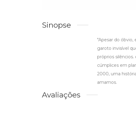
Sinopse
"Apesar do óbvio,
garoto invisível q
próprios silêncio
cúmplices em plan
2000, uma história
amamos.
Avaliações