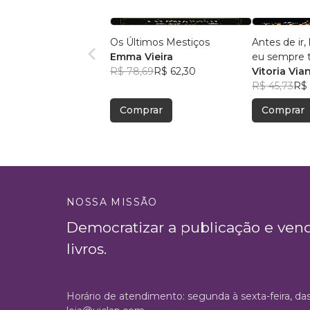
Os Últimos Mestiços
Antes de ir
Emma Vieira
eu sempre te
R$ 78,69
R$ 62,30
amor
Vitoria Via
R$ 45,73
R$ 
Comprar
Comprar
NOSSA MISSÃO
Democratizar a publicação e ven
livros.
Horário de atendimento: segunda à sexta-feira, da