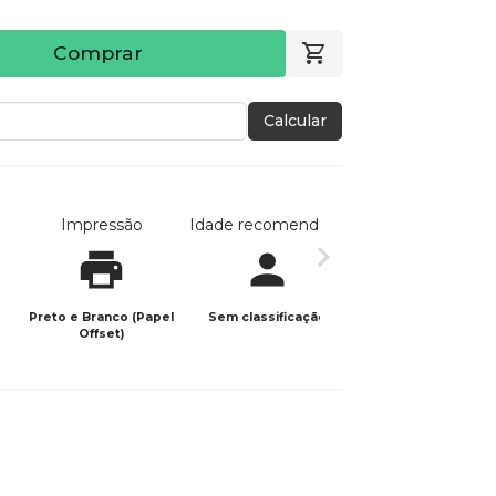
Comprar
Calcular
Impressão
Idade recomendada
Data de publicaç
Preto e Branco (Papel
Sem classificação
23/04/2026
Offset)