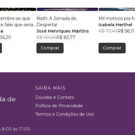
, lembre-se que
Nath: A Jornada do
Mil motivos pra fi
 falei que seria
Despertar
Isabela Herthel
na
José Henriques Martins
R$ 73,40
R$ 58,11
36,20
R$ 104,55
R$ 82,77
Comprar
Comprar
SAIBA MAIS
Dúvidas e Contato
da de
Política de Privacidade
Termos e Condições de Uso
s 8:00 às 17:00