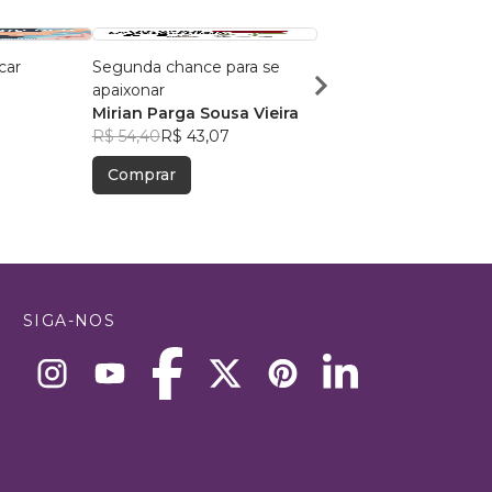
car
Segunda chance para se
Amortecidos
apaixonar
Giovanna P. Ribeiro
Mirian Parga Sousa Vieira
R$ 72,93
R$ 57,74
R$ 54,40
R$ 43,07
Comprar
Comprar
SIGA-NOS