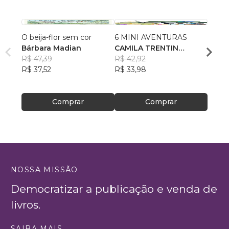
O beija-flor sem cor
6 MINI AVENTURAS
Cenas
Bárbara Madian
CAMILA TRENTIN
Emoç
R$ 47,39
ZANDONÁ
R$ 42,92
LUIS
R$ 37,52
R$ 33,98
DE J
R$ 47
R$ 37
Comprar
Comprar
NOSSA MISSÃO
Democratizar a publicação e venda de
livros.
SAIBA MAIS