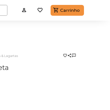
Carrinho
s & Lagartas
eta