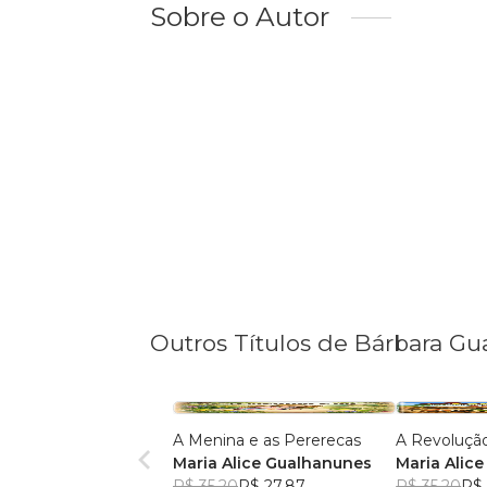
Sobre o Autor
Outros Títulos de Bárbara G
A Menina e as Pererecas
A Revoluçã
Maria Alice Gualhanunes
Maria Alic
R$ 35,20
R$ 27,87
R$ 35,20
R$ 