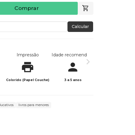
Comprar
Calcular
Impressão
Idade recomendada
Data de publicaç
Colorido (Papel Couche)
3 a 5 anos
23/04/2026
ducativos
livros para menores