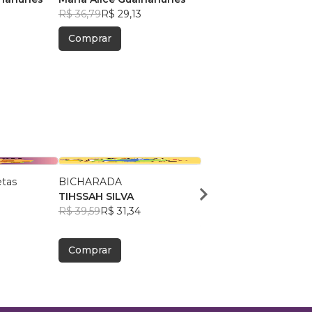
7
R$ 36,79
R$ 29,13
Comprar
etas
BICHARADA
Pedro, as borboletas e
TIHSSAH SILVA
fadas ecológicas
R$ 39,59
R$ 31,34
Fernando Gralha
R$ 40,57
R$ 32,12
Comprar
Comprar