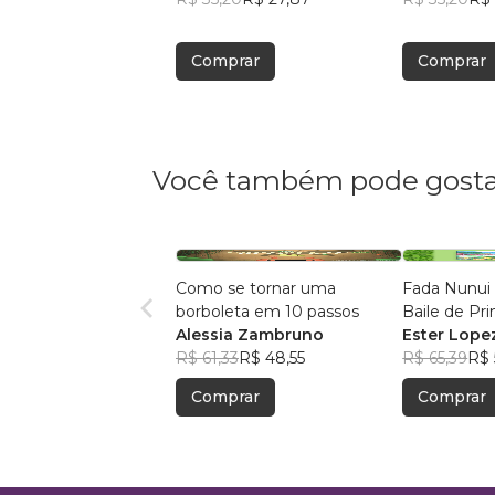
Comprar
Comprar
Você também pode gosta
Como se tornar uma
Fada Nunui
borboleta em 10 passos
Baile de Pr
Alessia Zambruno
Ester Lope
R$ 61,33
R$ 48,55
R$ 65,39
R$ 
Comprar
Comprar