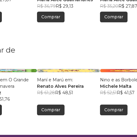
R$ 36,79
R$ 29,13
R$ 35,20
R$ 27,8
Comprar
Comprar
r de
 em O Grande
Maní e Marú em:
Nino e as Borbol
imavera
Renato Alves Pereira
Michele Malta
z
R$ 61,28
R$ 48,51
R$ 52,51
R$ 41,57
51,76
Comprar
Comprar