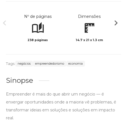
Nº de páginas
Dimensões
238 páginas
14.7 x 21 x 1.3 cm
Preto 
Tags:
negócios
empreendedorismo
economia
Sinopse
Empreender é mais do que abrir um negócio — é
enxergar oportunidades onde a maioria vê problemas, é
transformar ideias em soluções e soluções em impacto
real.