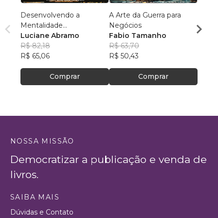
Desenvolvendo a
A Arte da Guerra para
O Jog
Mentalidade
Negócios
Rube
Empreendedora
Luciane Abramo
Fabio Tamanho
Macha
R$ 12
R$ 82,18
R$ 63,70
R$ 99
R$ 65,06
R$ 50,43
Comprar
Comprar
NOSSA MISSÃO
Democratizar a publicação e venda de
livros.
SAIBA MAIS
Dúvidas e Contato