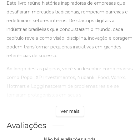
Este livro reúne histórias inspiradoras de empresas que
desafiaram mercados tradicionais, romperam barreiras e
redefiniram setores inteiros. De startups digitais a
indústrias brasileiras que conquistaram o mundo, cada
capítulo revela como visão, disciplina, inovação e coragem
podem transformar pequenas iniciativas em grandes
referências de sucesso.
Ao longo destas páginas, você vai descobrir como marcas
como Poppi, XP Investimentos, Nubank, iFood, Vonixx,
Hotmart e Loggi nasceram de problemas reais e se
tornaram protagonistas em seus s ...
Ver mais
Avaliações
Não há avaliações ainda.