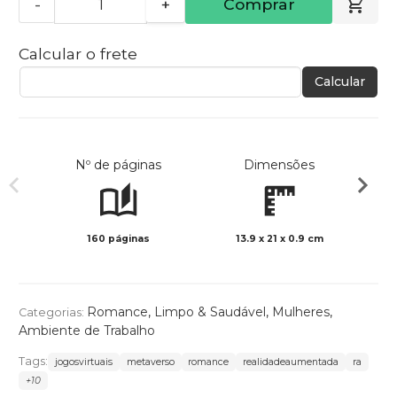
-
+
Comprar
Calcular o frete
Calcular
Nº de páginas
Dimensões
160 páginas
13.9 x 21 x 0.9 cm
Preto 
Romance
,
Limpo & Saudável
,
Mulheres
,
Categorias:
Ambiente de Trabalho
Tags:
jogosvirtuais
metaverso
romance
realidadeaumentada
ra
+10