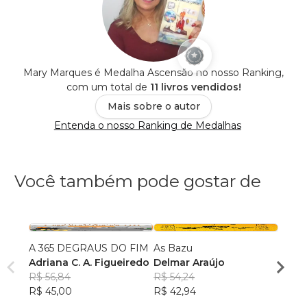
Mary Marques é Medalha Ascensão no nosso Ranking,
com um total de
11 livros vendidos!
Mais sobre o autor
Entenda o nosso Ranking de Medalhas
Você também pode gostar de
A 365 DEGRAUS DO FIM
As Bazu
Bruma
Adriana C. A. Figueiredo
Delmar Araújo
Bianc
R$ 56,84
R$ 54,24
R$ 83
R$ 45,00
R$ 42,94
R$ 66