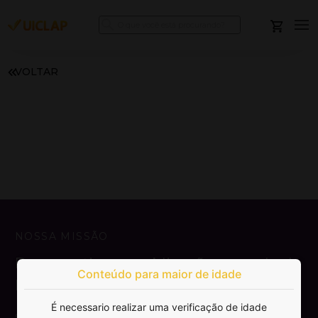
VOLTAR
NOSSA MISSÃO
Democratizar a publicação e venda de
Conteúdo para maior de idade
livros.
É necessario realizar uma verificação de idade
SAIBA MAIS