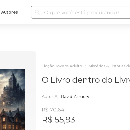
Autores
Ficção Jovem-Adulto
Mistérios & Histórias 
O Livro dentro do Livr
Autor(a):
David Zamory
R$ 70,64
R$ 55,93