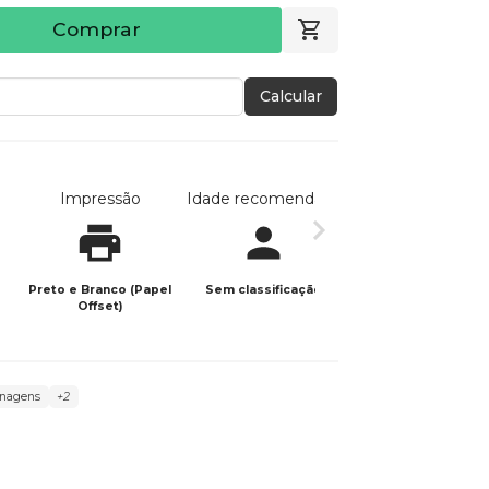
Comprar
Calcular
Impressão
Idade recomendada
Data de publicaç
Preto e Branco (Papel
Sem classificação
22/04/2026
Offset)
onagens
+2