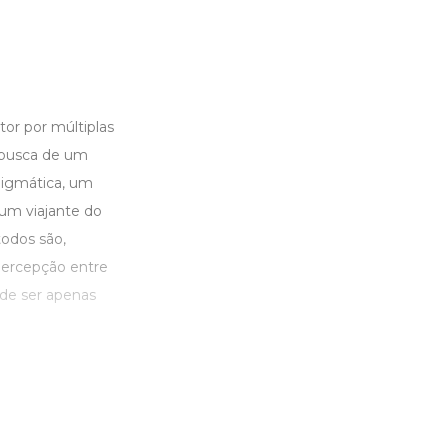
tor por múltiplas
 busca de um
nigmática, um
 um viajante do
odos são,
percepção entre
ode ser apenas