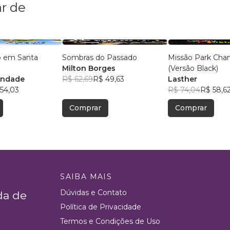
r de
o em Santa
Sombras do Passado
Missão Park Cha
Milton Borges
(Versão Black)
indade
R$ 62,69
R$ 49,63
Lasther
54,03
R$ 74,04
R$ 58,6
Comprar
Comprar
SAIBA MAIS
Dúvidas e Contato
da de
Política de Privacidade
Termos e Condições de Uso