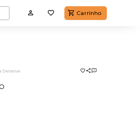
Carrinho
de Detetive
o