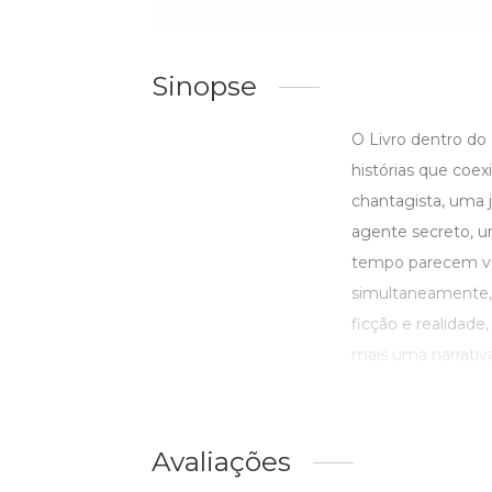
Sinopse
O Livro dentro do 
histórias que coe
chantagista, uma
agente secreto, u
tempo parecem viv
simultaneamente, 
ficção e realidade
mais uma narrativa
Avaliações