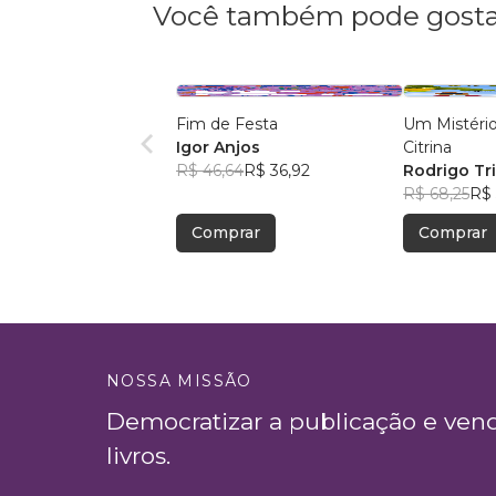
Você também pode gosta
Fim de Festa
Um Mistéri
Igor Anjos
Citrina
R$ 46,64
R$ 36,92
Rodrigo Tr
R$ 68,25
R$ 
Comprar
Comprar
NOSSA MISSÃO
Democratizar a publicação e ven
livros.