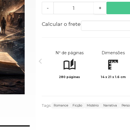
-
+
Calcular o frete
Nº de páginas
Dimensões
280 páginas
14 x 21 x 1.6 cm
Tags:
Romance
Ficção
Mistério
Narrativa
Pers