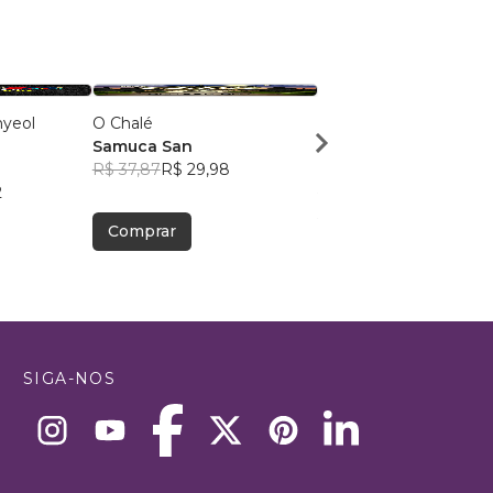
nyeol
O Chalé
Missão Park Chanyeol
Samuca San
(Versão Blue)
R$ 37,87
R$ 29,98
Lasther
2
R$ 74,04
R$ 58,62
Comprar
Comprar
SIGA-NOS