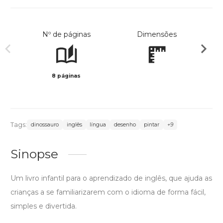
Nº de páginas
Dimensões
8 páginas
Preto 
Tags:
dinossauro
inglês
língua
desenho
pintar
+9
Sinopse
Um livro infantil para o aprendizado de inglês, que ajuda as
crianças a se familiarizarem com o idioma de forma fácil,
simples e divertida.