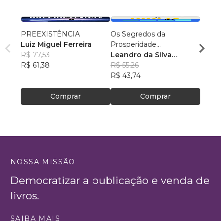
PREEXISTÊNCIA
Os Segredos da
Texto
Luiz Miguel Ferreira
Prosperidade
Ediçã
R$ 77,53
Encontrados na Bíblia
Leandro da Silva
Devai
R$ 61,38
Martins
R$ 55,26
R$ 81
R$ 43,74
R$ 64
Comprar
Comprar
NOSSA MISSÃO
Democratizar a publicação e venda de
livros.
SAIBA MAIS