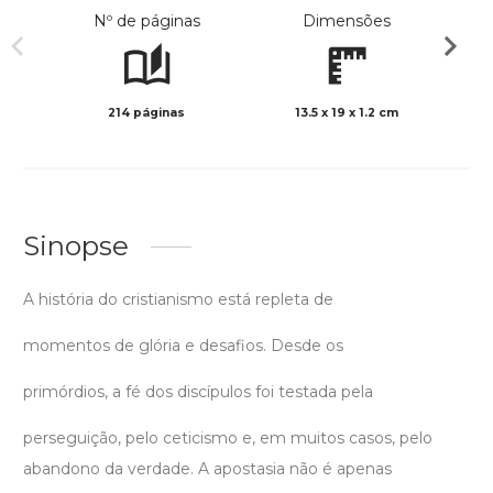
Nº de páginas
Dimensões
214 páginas
13.5 x 19 x 1.2 cm
Preto 
Sinopse
A história do cristianismo está repleta de
momentos de glória e desafios. Desde os
primórdios, a fé dos discípulos foi testada pela
perseguição, pelo ceticismo e, em muitos casos, pelo
abandono da verdade. A apostasia não é apenas