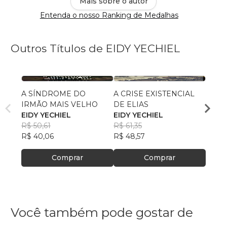
Mais sobre o autor
Entenda o nosso Ranking de Medalhas
Outros Títulos de EIDY YECHIEL
A SÍNDROME DO
A CRISE EXISTENCIAL
a port
IRMÃO MAIS VELHO
DE ELIAS
fecha
EIDY YECHIEL
EIDY YECHIEL
EIDY 
R$ 50,61
R$ 61,35
R$ 49
R$ 40,06
R$ 48,57
R$ 39
Comprar
Comprar
Você também pode gostar de