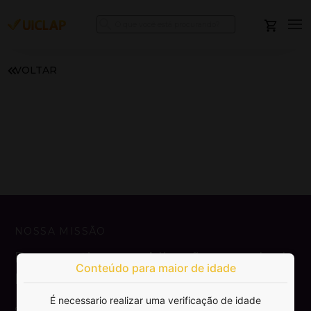
VOLTAR
NOSSA MISSÃO
Democratizar a publicação e venda de
Conteúdo para maior de idade
livros.
É necessario realizar uma verificação de idade
SAIBA MAIS