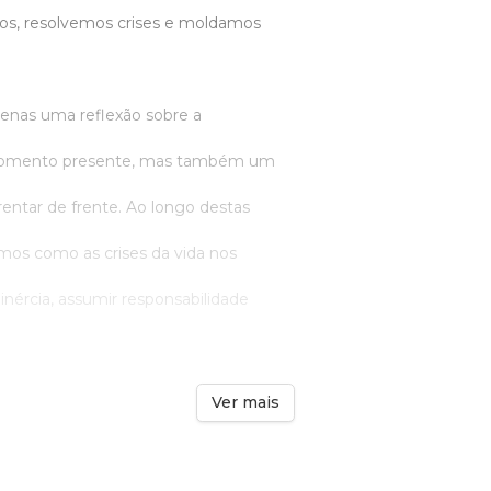
os, resolvemos crises e moldamos
penas uma reflexão sobre a
momento presente, mas também um
rentar de frente. Ao longo destas
emos como as crises da vida nos
 inércia, assumir responsabilidade
Ver mais