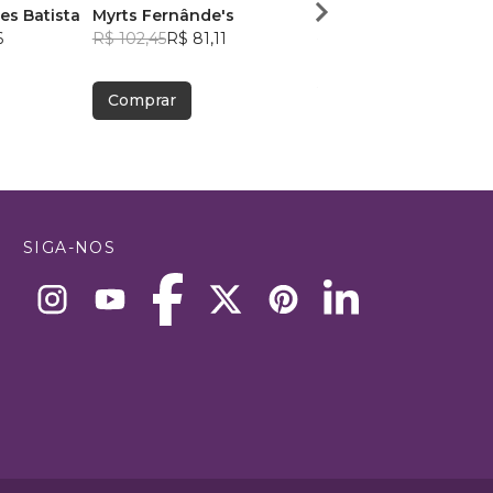
s Batista
Myrts Fernânde's
Samuel Câmara
6
R$ 102,45
R$ 81,11
R$ 54,85
R$ 43,42
Comprar
Comprar
SIGA-NOS