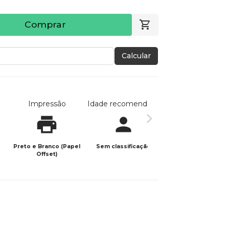
Comprar
Calcular
Impressão
Idade recomendada
Data de publicaç
Preto e Branco (Papel
Sem classificação
22/04/2026
Offset)