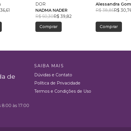
s
DOR
Alessandra Gome
36,61
NADMA NADER
R$ 38,85
R$ 30,7
R$ 50,30
R$ 39,82
Comprar
Comprar
SAIBA MAIS
Dúvidas e Contato
da de
Política de Privacidade
Termos e Condições de Uso
s 8:00 às 17:00