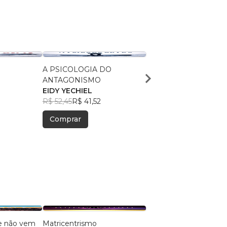
A PSICOLOGIA DO
A FILOSOFIA ANTAG
ANTAGONISMO
DAS PARABOLAS
EIDY YECHIEL
EIDY YECHIEL
R$ 52,45
R$ 41,52
R$ 51,41
R$ 40,70
Comprar
Comprar
e não vem
Matricentrismo
Conexão Vertical