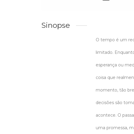
Sinopse
O tempo é um rec
limitado. Enquant
esperança ou medo
coisa que realmen
momento, tão brev
decisões são toma
acontece. O passa
uma promessa, ma