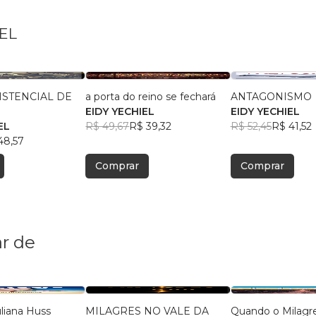
IEL
XISTENCIAL DE
a porta do reino se fechará
ANTAGONISMO
EIDY YECHIEL
EIDY YECHIEL
EL
R$ 49,67
R$ 39,32
R$ 52,45
R$ 41,52
48,57
Comprar
Comprar
r de
uliana Huss
MILAGRES NO VALE DA
Quando o Milagr