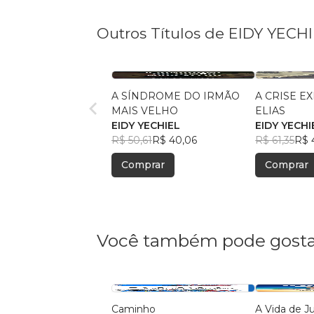
Outros Títulos de EIDY YECH
A SÍNDROME DO IRMÃO
A CRISE E
MAIS VELHO
ELIAS
EIDY YECHIEL
EIDY YECHI
R$ 50,61
R$ 40,06
R$ 61,35
R$ 
Comprar
Comprar
Você também pode gosta
Caminho
A Vida de J