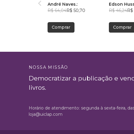
André Naves.:
Edson Hus
R$ 64,04
R$ 50,70
R$ 46,24
R$ 
Comprar
Comprar
NOSSA MISSÃO
Democratizar a publicação e ven
livros.
Horário de atendimento: segunda à sexta-feira, da
loja@uiclap.com