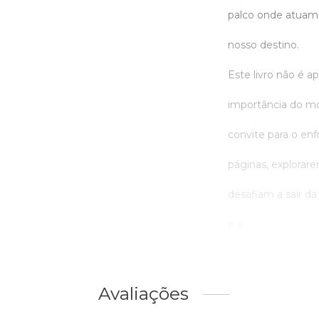
palco onde atuam
nosso destino.
Este livro não é a
importância do 
convite para o enf
páginas, explorar
desafiam a sair da
e e ...
Avaliações