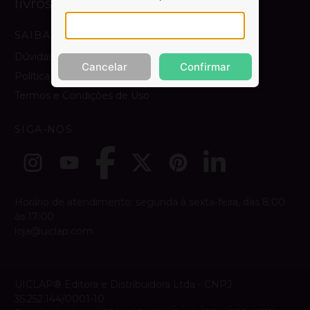
livros.
SAIBA MAIS
Dúvidas e Contato
Cancelar
Confirmar
Política de Privacidade
Termos e Condições de Uso
SIGA-NOS
Horário de atendimento: segunda à sexta-feira, das 8:00
às 17:00
loja@uiclap.com
UICLAP® Editora e Distribuidora Ltda - CNPJ
35.252.144/0001-10