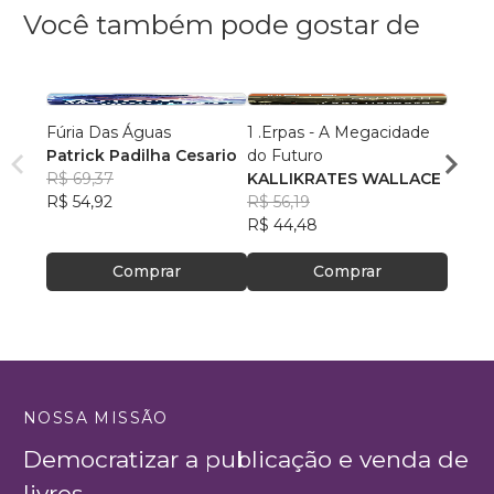
Você também pode gostar de
Fúria Das Águas
1 .Erpas - A Megacidade
Unive
Patrick Padilha Cesario
do Futuro
Fantá
R$ 69,37
KALLIKRATES WALLACE
21 au
R$ 54,92
R$ 56,19
R$ 91
R$ 44,48
R$ 72
Comprar
Comprar
NOSSA MISSÃO
Democratizar a publicação e venda de
livros.