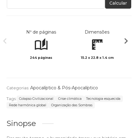
Calcular
Nº de páginas
Dimensões
244 páginas
15.2 x 22.8 x 1.4 cm
Preto 
Apocalíptico & Pós-Apocalíptico
Categorias:
Tags:
Colapso Civilizacional
Crise climática
Tecnologia esquecida
Rede harmônica global
Organização das Sombras
Sinopse