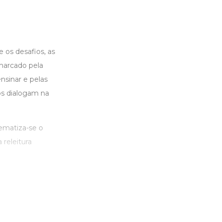
e os desafios, as
marcado pela
nsinar e pelas
os dialogam na
ematiza-se o
 releitura