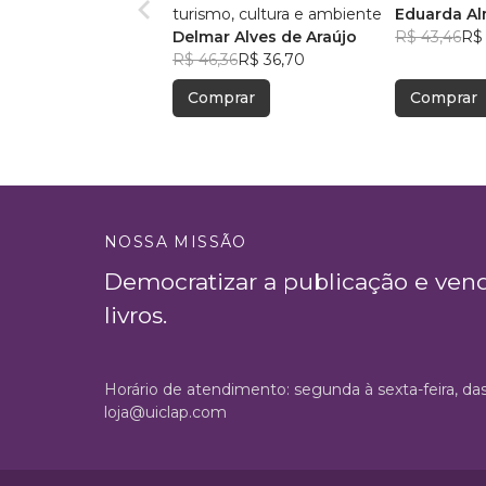
turismo, cultura e ambiente
Eduarda A
Delmar Alves de Araújo
R$ 43,46
R$ 
R$ 46,36
R$ 36,70
Comprar
Comprar
NOSSA MISSÃO
Democratizar a publicação e ven
livros.
Horário de atendimento: segunda à sexta-feira, da
loja@uiclap.com