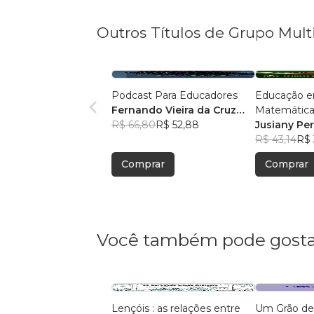
Outros Títulos de Grupo Mult
Podcast Para Educadores
Educação e
Fernando Vieira da Cruz
Matemática
(Fernandinho Cruz)
R$ 66,80
R$ 52,88
Legal: Pesqu
Jusiany Pe
Pedagógica
dos Santo
R$ 43,14
R$ 
Comprar
Comprar
Você também pode gosta
Lençóis : as relações entre
Um Grão de