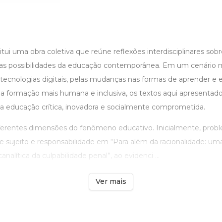
tui uma obra coletiva que reúne reflexões interdisciplinares sobr
as possibilidades da educação contemporânea. Em um cenário 
 tecnologias digitais, pelas mudanças nas formas de aprender e e
formação mais humana e inclusiva, os textos aqui apresentad
 educação crítica, inovadora e socialmente comprometida.
iferentes dimensões do fenômeno educativo. Inicialmente, probl
e sujeito e responsabilidade em “Para além da racionalidade: uma
alítica da culpabilidade penal”, ao evidenci ...
Ver mais