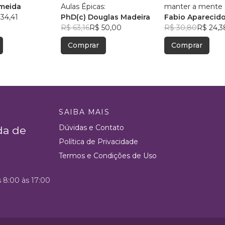
lmeida
Aulas Épicas:
manter a mente +
34,41
PhD(c) Douglas Madeira
Fabio Aparecido
R$ 63,16
R$ 50,00
R$ 30,80
R$ 24,3
Comprar
Comprar
SAIBA MAIS
Dúvidas e Contato
da de
Política de Privacidade
Termos e Condições de Uso
s 8:00 às 17:00