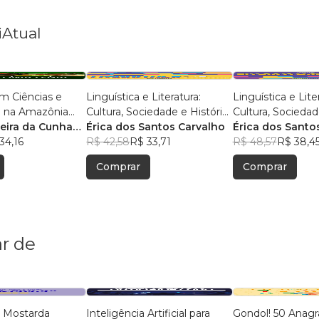
iAtual
m Ciências e
Linguística e Literatura:
Linguística e Lite
 na Amazônia
Cultura, Sociedade e História
Cultura, Sociedad
isas e Práticas
reira da Cunha
- Volume 2
Érica dos Santos Carvalho
Érica dos Santo
s
s
34,16
R$ 42,58
R$ 33,71
R$ 48,57
R$ 38,4
Comprar
Comprar
r de
 Mostarda
Inteligência Artificial para
Gondol! 50 Anag