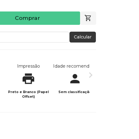
Comprar
Calcular
Impressão
Idade recomendada
Data de publicaç
Preto e Branco (Papel
Sem classificação
22/04/2026
Offset)