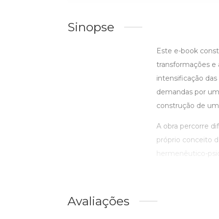
Sinopse
Este e-book consti
transformações e 
intensificação das
demandas por uma 
construção de uma
A obra percorre d
próprio conceito d
hermenêutico-psican
Avaliações