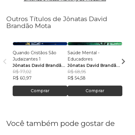
Outros Títulos de Jônatas David
Brandão Mota
Quando Cristãos São
Saúde Mental -
Quand
Judaizantes 1
Educadores
Judai
Jônatas David Brandão
Jônatas David Brandão
Jônat
Mota
R$ 77,02
Mota
R$ 68,95
Mota
R$ 78
R$ 60,97
R$ 54,58
R$ 62
Comprar
Comprar
Você também pode gostar de