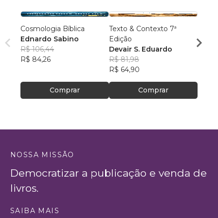
Cosmologia Bíblica
Texto & Contexto 7ª
Inimig
Ednardo Sabino
Edição
Santo
R$ 106,44
Devair S. Eduardo
João 
R$ 84,26
R$ 81,98
Santo
R$ 49
R$ 64,90
R$ 39
Comprar
Comprar
NOSSA MISSÃO
Democratizar a publicação e venda de
livros.
SAIBA MAIS