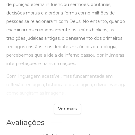
de punição eterna influenciou sermões, doutrinas,
decisões morais e a própria forma como milhões de
pessoas se relacionaram com Deus. No entanto, quando
examinamos cuidadosamente os textos bíblicos, as
tradições judaicas antigas, o pensamento dos primeiros
teólogos cristãos e os debates históricos da teologia,
percebemos que a ideia de inferno passou por inúmeras
interpretações e transformações.
Com linguagem acessível, mas fundamentada em
reflexão teológica, histórica e psicológica, o livro investiga
como surgiram as imagens ...
Ver mais
Avaliações