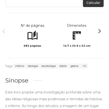
Calcular
Nº de páginas
Dimensões
682 páginas
14.7 x 20.9 x 3.5 cm
Preto 
Tags:
inferno
teologia
escatologia
bíblia
geena
+15
Sinopse
Este livro propõe uma investigação profunda sobre uma
das ideias religiosas mais poderosas e temidas da história:
o inferno. Ao longo dos séculos, a imagem de um lugar