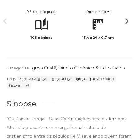
Nº de páginas
Dimensões
106 páginas
15.4 x 20 x 0.7 cm
Preto 
Igreja Cristã
,
Direito Canônico & Eclesiástico
Categorias:
Tags:
Historia da igreja
igreja antiga
igreja
pais apostolico
historia
+1
Sinopse
“Os Pais da Igreja – Suas Contribuições para os Tempos
Atuais” apresenta um mergulho na história do
cristianismo entre os séculos I e V, revelando quem foram