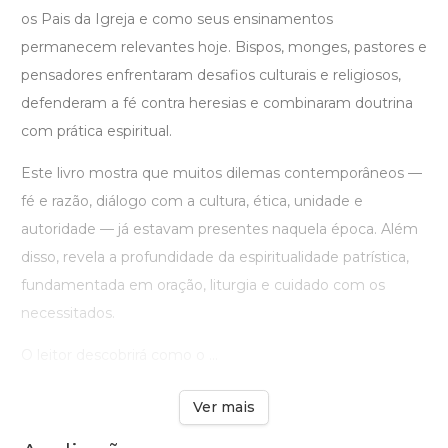
os Pais da Igreja e como seus ensinamentos
permanecem relevantes hoje. Bispos, monges, pastores e
pensadores enfrentaram desafios culturais e religiosos,
defenderam a fé contra heresias e combinaram doutrina
com prática espiritual.
Este livro mostra que muitos dilemas contemporâneos —
fé e razão, diálogo com a cultura, ética, unidade e
autoridade — já estavam presentes naquela época. Além
disso, revela a profundidade da espiritualidade patrística,
fundamentada em oração, liturgia e cuidado com os
necessitados.
O leitor descobrirá como o ...
Ver mais