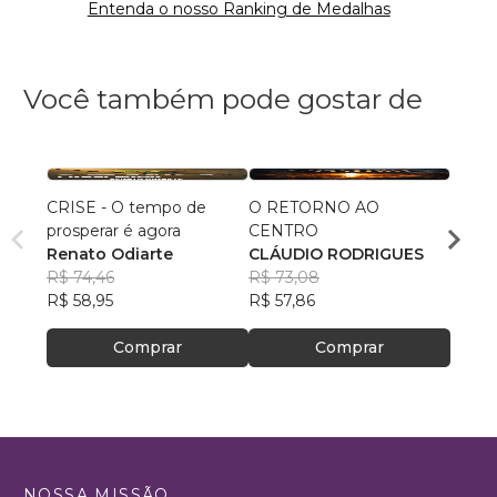
Entenda o nosso Ranking de Medalhas
Você também pode gostar de
CRISE - O tempo de
O RETORNO AO
Inclus
prosperar é agora
CENTRO
na Igr
Renato Odiarte
CLÁUDIO RODRIGUES
Janis
R$ 74,46
R$ 73,08
R$ 82
R$ 58,95
R$ 57,86
R$ 64
Comprar
Comprar
NOSSA MISSÃO