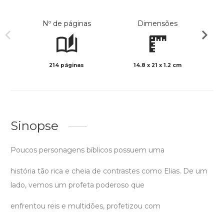
Nº de páginas
Dimensões
214 páginas
14.8 x 21 x 1.2 cm
Preto 
Sinopse
Poucos personagens bíblicos possuem uma
história tão rica e cheia de contrastes como Elias. De um
lado, vemos um profeta poderoso que
enfrentou reis e multidões, profetizou com