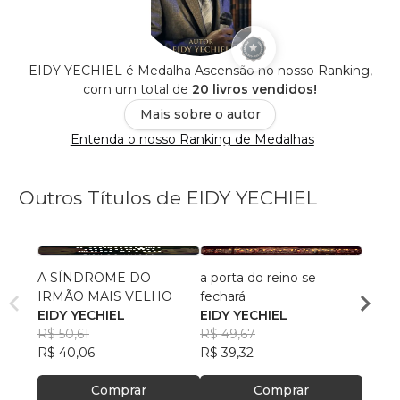
EIDY YECHIEL é Medalha Ascensão no nosso Ranking,
com um total de
20 livros vendidos!
Mais sobre o autor
Entenda o nosso Ranking de Medalhas
Outros Títulos de EIDY YECHIEL
A SÍNDROME DO
a porta do reino se
ANTA
IRMÃO MAIS VELHO
fechará
EIDY 
EIDY YECHIEL
EIDY YECHIEL
R$ 52
R$ 50,61
R$ 49,67
R$ 41
R$ 40,06
R$ 39,32
Comprar
Comprar