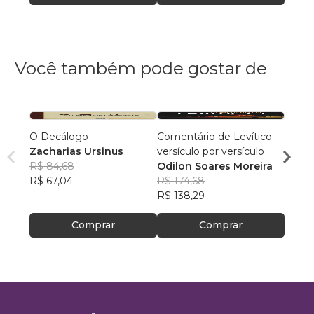
Você também pode gostar de
O Decálogo
Comentário de Levítico
Gênes
Zacharias Ursinus
versículo por versículo
José 
R$ 84,68
Odilon Soares Moreira
R$ 67
R$ 67,04
R$ 174,68
R$ 53
R$ 138,29
Comprar
Comprar