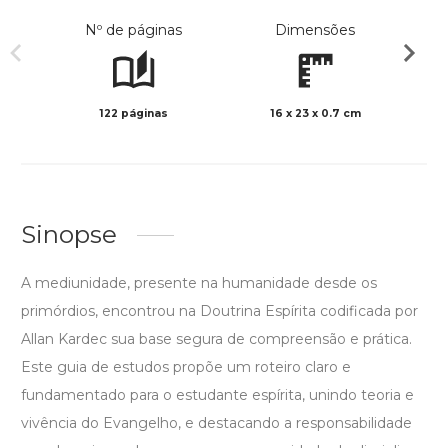
Nº de páginas
Dimensões
122 páginas
16 x 23 x 0.7 cm
Preto 
Sinopse
A mediunidade, presente na humanidade desde os
primórdios, encontrou na Doutrina Espírita codificada por
Allan Kardec sua base segura de compreensão e prática.
Este guia de estudos propõe um roteiro claro e
fundamentado para o estudante espírita, unindo teoria e
vivência do Evangelho, e destacando a responsabilidade