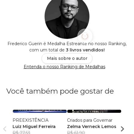
Frederico Guerin é Medalha Estreante no nosso Ranking,
com um total de
3 livros vendidos!
Mais sobre o autor
Entenda o nosso Ranking de Medalhas
Você também pode gostar de
PREEXISTÊNCIA
Criados para Governar
A Sen
Luiz Miguel Ferreira
Zelma Verneck Lemos
Samue
R$ 77,53
R$ 61,90
Chies
R$ 94