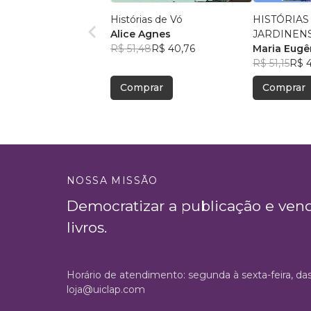
Histórias de Vó
HISTÓRIAS
Alice Agnes
JARDINEN
R$ 51,48
R$ 40,76
Maria Eug
Figueira
R$ 51,15
R$ 
Comprar
Comprar
NOSSA MISSÃO
Democratizar a publicação e ven
livros.
Horário de atendimento: segunda à sexta-feira, da
loja@uiclap.com