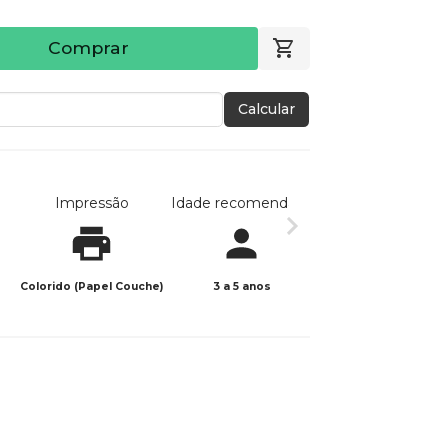
Comprar
Calcular
Impressão
Idade recomendada
Data de publicaç
Colorido (Papel Couche)
3 a 5 anos
20/04/2026