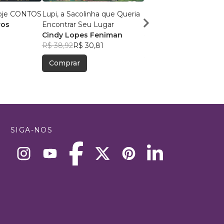
je CONTOS
Lupi, a Sacolinha que Queria
Inhumando
ros
Encontrar Seu Lugar
Henrique Rodrigues
Cindy Lopes Feniman
R$ 47,80
R$ 37,84
R$ 38,92
R$ 30,81
Comprar
Comprar
SIGA-NOS