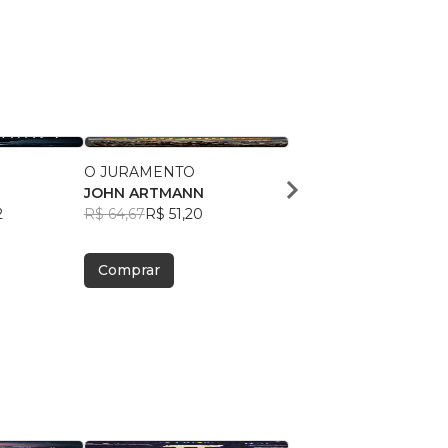
O JURAMENTO
LUIZA
JOHN ARTMANN
John Artmann
2
R$ 64,67
R$ 51,20
R$ 71,74
R$ 56,79
Comprar
Comprar