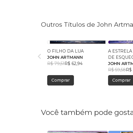
Outros Títulos de John Artm
O FILHO DA LUA
A ESTREL
JOHN ARTMANN
DE ESQUE
R$ 79,51
R$ 62,94
JOHN ART
R$ 59,58
R$ 
Comprar
Comprar
Você também pode gosta