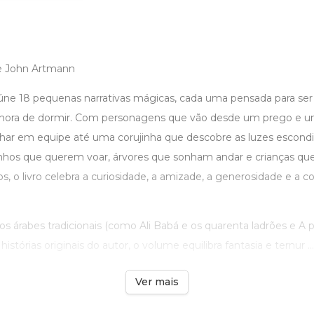
de John Artmann
úne 18 pequenas narrativas mágicas, cada uma pensada para ser l
hora de dormir. Com personagens que vão desde um prego e u
har em equipe até uma corujinha que descobre as luzes escondid
nhos que querem voar, árvores que sonham andar e crianças qu
s, o livro celebra a curiosidade, a amizade, a generosidade e a 
s árabes tradicionais (como Ali Babá e os quarenta ladrões e A
istórias originais do autor, o volume equilibra fantasia e ternur ...
Ver mais