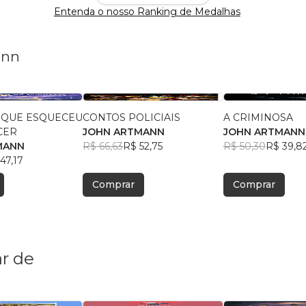
Entenda o nosso Ranking de Medalhas
ann
A QUE ESQUECEU
CONTOS POLICIAIS
A CRIMINOSA
CER
JOHN ARTMANN
JOHN ARTMANN
MANN
R$ 66,63
R$ 52,75
R$ 50,30
R$ 39,8
47,17
Comprar
Comprar
r de