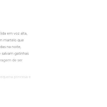
ida em voz alta,
m martelo que
as na noite,
e salvam gatinhas
coragem de ser
 pequena princesa e