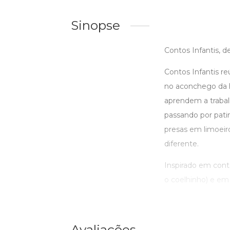
Sinopse
Contos Infantis, 
Contos Infantis re
no aconchego da 
aprendem a trabal
passando por pati
presas em limoeiro
diferente.
Inspirado em conto
o coelhinho) e em h
Avaliações