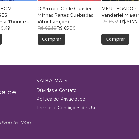
 BOM-
O Armário Onde Guardei
MEU LEGADO ho
SES
Minhas Partes Quebradas
Vanderlei M Bar
ênia Thomaz
Vitor Lançoni
R$ 65,39
R$ 51,77
40,49
R$ 82,10
R$ 65,00
Comprar
Comprar
SAIBA MAIS
Dúvidas e Contato
da de
Política de Privacidade
Termos e Condições de Uso
s 8:00 às 17:00