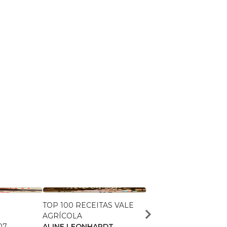
TOP 100 RECEITAS VALE
O fabuloso livro de rec
AGRÍCOLA
de Ivany Tomazin
07
ALINE LEONHARDT
Marco Aurélio Maia