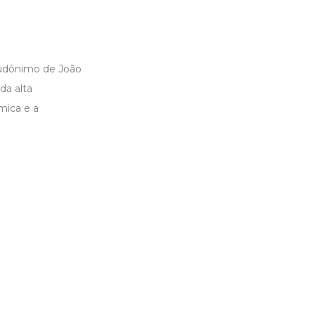
eudônimo de João
da alta
mica e a