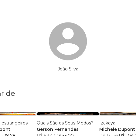
João Silva
r de
estrangeiros
Quais São os Seus Medos?
Izakaya
upont
Gerson Fernandes
Michele Dupont
 128,78
R$ 69,47
R$ 55,00
R$ 131,46
R$ 104,