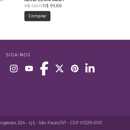
R$ 126,17
R$ 99,88
Barbosa de Oliveira
R$ 55,08
R$ 43,61
Comprar
Comprar
SIGA-NOS
ngleses, 524 - cj.5 - São Paulo/SP - CEP 01329-000