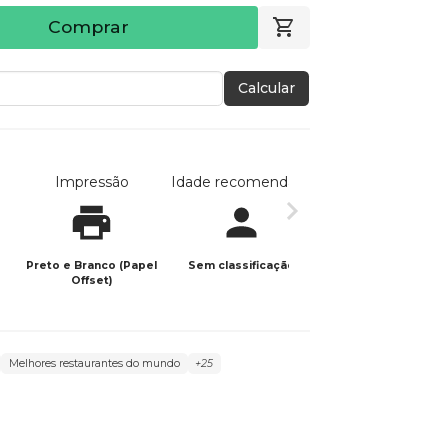
Comprar
Calcular
Impressão
Idade recomendada
Data de publicaç
Preto e Branco (Papel
Sem classificação
20/04/2026
Offset)
Melhores restaurantes do mundo
+25