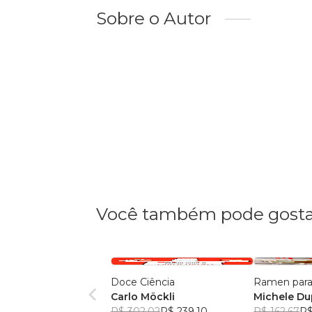
Sobre o Autor
Você também pode gosta
Doce Ciência
Ramen para 
Carlo Möckli
Michele D
R$ 302,02
R$ 239,10
R$ 162,67
R$