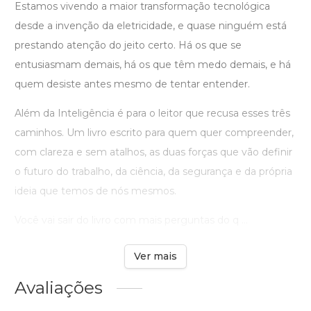
Estamos vivendo a maior transformação tecnológica
desde a invenção da eletricidade, e quase ninguém está
prestando atenção do jeito certo. Há os que se
entusiasmam demais, há os que têm medo demais, e há
quem desiste antes mesmo de tentar entender.
Além da Inteligência é para o leitor que recusa esses três
caminhos. Um livro escrito para quem quer compreender,
com clareza e sem atalhos, as duas forças que vão definir
o futuro do trabalho, da ciência, da segurança e da própria
ideia que temos de nós mesmos.
Você vai sair do livro com mais perguntas do q ...
Ver mais
Avaliações