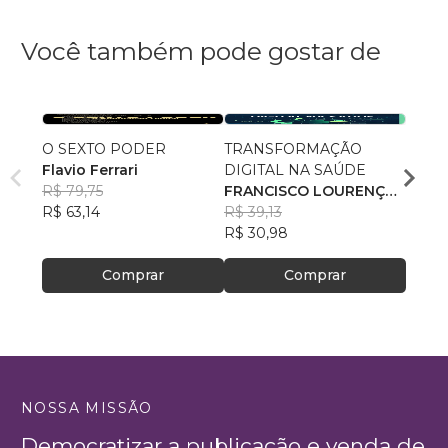
Você também pode gostar de
O SEXTO PODER
TRANSFORMAÇÃO
A era 
Flavio Ferrari
DIGITAL NA SAÚDE
artifi
R$ 79,75
FRANCISCO LOURENÇO
econ
Eliés
R$ 63,14
DUARTE ARCE JUNIOR
R$ 39,13
R$ 66
R$ 30,98
R$ 52
Comprar
Comprar
NOSSA MISSÃO
Democratizar a publicação e venda de