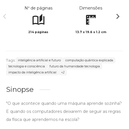
Nº de páginas
Dimensões
214 páginas
13.7 x 19.6 x 1.2 cm
Preto 
Tags:
inteligência artificial e futuro
computação quântica explicada
tecnologia e consciência
futuro da humanidade tecnologia
impacto da inteligência artificial
+2
Sinopse
"O que acontece quando uma máquina aprende sozinha?
E quando os computadores deixarem de seguir as regras
da física que aprendemos na escola?