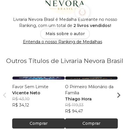
Livraria Nevora Brasil é Medalha Estreante no nosso
Ranking, com um total de
2 livros vendidos!
Mais sobre o autor
Entenda o nosso Ranking de Medalhas
Outros Títulos de Livraria Nevora Brasil
Favor Sem Limite
O Primeiro Milionário da
Persu
Vicente Neto
Família
Cinti
R$ 43,10
Thiago Hora
R$ 76
R$ 34,12
R$ 119,33
R$ 60
R$ 94,47
Comprar
Comprar