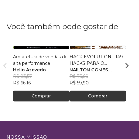
Você também pode gostar de
Arquitetura de vendas de
HACK EVOLUTION - 149
De Le
alta performance
HACKS PARA O
Neto
Helio Azevedo
EMPREENDEDOR -
NAILTON GOMES
R$ 98
R$ 83,57
VOLUME 03
PEREIRA
R$ 75,66
R$ 77
R$ 66,16
R$ 59,90
Comprar
Comprar
NOSSA MISSÃO