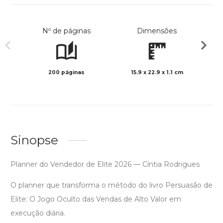
Nº de páginas
Dimensões
200 páginas
15.9 x 22.9 x 1.1 cm
Preto 
Sinopse
Planner do Vendedor de Elite 2026 — Cíntia Rodrigues
O planner que transforma o método do livro Persuasão de
Elite: O Jogo Oculto das Vendas de Alto Valor em
execução diária.